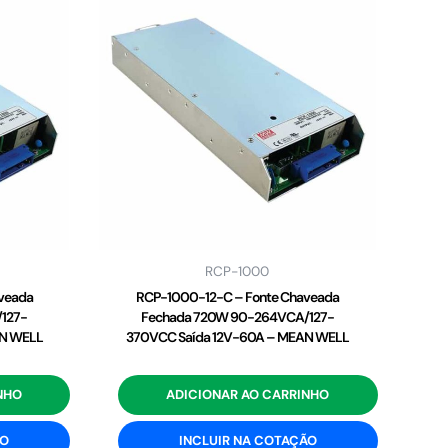
RCP-1000
veada
RCP-1000-12-C – Fonte Chaveada
127-
Fechada 720W 90-264VCA/127-
AN WELL
370VCC Saída 12V-60A – MEAN WELL
NHO
ADICIONAR AO CARRINHO
ÃO
INCLUIR NA COTAÇÃO