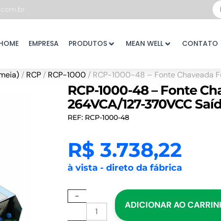
Pe
com.br
...
HOME
EMPRESA
PRODUTOS
MEAN WELL
CONTATO
meia)
/
RCP
/
RCP-1000
/ RCP-1000-48 – Fonte Chaveada 
RCP-1000-48 – Fonte C
264VCA/127-370VCC Saí
REF: RCP-1000-48
R$
3.738,22
à vista - direto da fábrica
RCP-
-
ADICIONAR AO CARRI
1000-
48