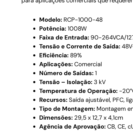
para aplicações comerciais que requere
Modelo:
RCP-1000-48
Potência:
1008W
Faixa de Entrada:
90-264VCA/12
Tensão e Corrente de Saída:
48V
Eficiência:
89%
Aplicações:
Comercial
Número de Saídas:
1
Tensão – Isolação:
3 kV
Temperatura de Operação:
-20°
Recursos:
Saída ajustável, PFC, li
Tipo de Montagem:
Montagem e
Dimensões:
29,5 x 12,7 x 4,1cm
Agência de Aprovação:
CB, CE, c