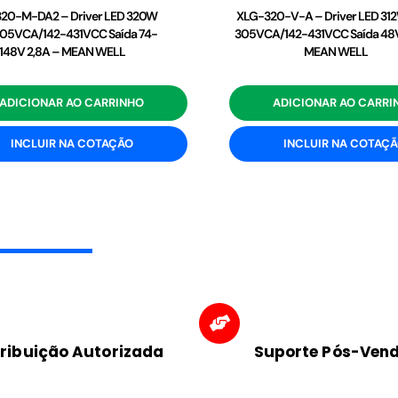
20-M-DA2 – Driver LED 320W
XLG-320-V-A – Driver LED 31
05VCA/142-431VCC Saída 74-
305VCA/142-431VCC Saída 48V
148V 2,8A – MEAN WELL
MEAN WELL
ADICIONAR AO CARRINHO
ADICIONAR AO CARRI
INCLUIR NA COTAÇÃO
INCLUIR NA COTAÇ
tribuição Autorizada
Suporte Pós-Ven