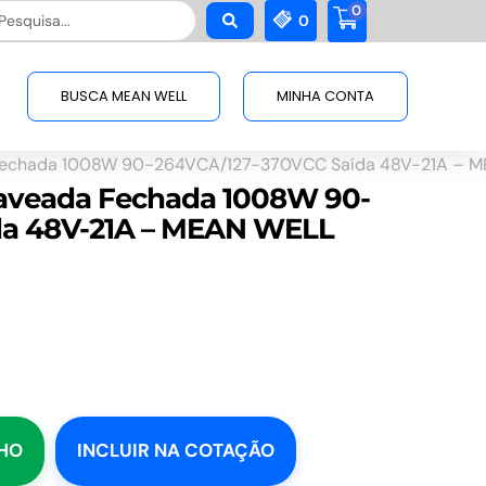
0
squisar
0
BUSCA MEAN WELL
MINHA CONTA
Fechada 1008W 90-264VCA/127-370VCC Saída 48V-21A – 
haveada Fechada 1008W 90-
da 48V-21A – MEAN WELL
NHO
INCLUIR NA COTAÇÃO