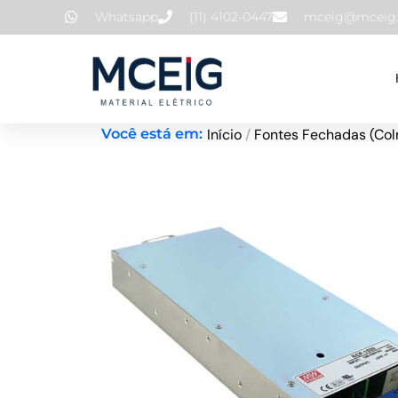
Ir
Whatsapp
(11) 4102-0447
mceig@mceig.
para
o
conteúdo
Início
/
Fontes Fechadas (Col
Você está em: