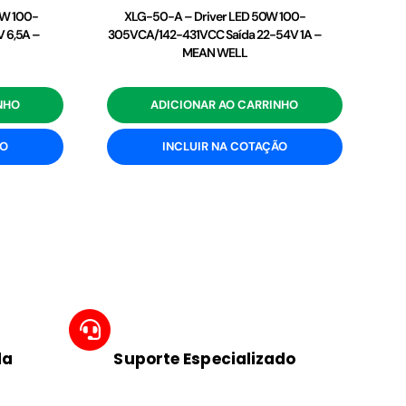
2W 100-
XLG-50-A – Driver LED 50W 100-
 6,5A –
305VCA/142-431VCC Saída 22-54V 1A –
MEAN WELL
NHO
ADICIONAR AO CARRINHO
ÃO
INCLUIR NA COTAÇÃO
da
Suporte Especializado