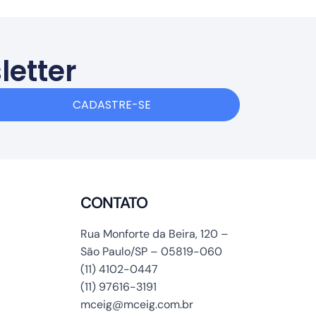
letter
CADASTRE-SE
CONTATO
Rua Monforte da Beira, 120 –
São Paulo/SP – 05819-060
(11) 4102-0447
(11) 97616-3191
mceig@mceig.com.br