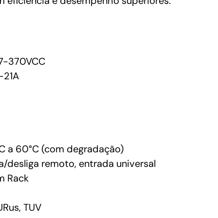
m eficiência e desempenho superiores.
7-370VCC
-21A
C a 60°C (com degradação)
ga/desliga remoto, entrada universal
m Rack
URus, TUV