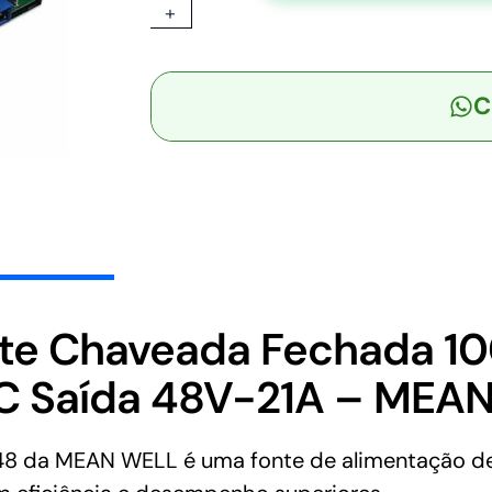
+
-
Fonte
Chaveada
C
Fechada
1008W
90-
264VCA/127-
370VCC
Saída
48V-
21A
-
te Chaveada Fechada 1
MEAN
 Saída 48V-21A – MEA
WELL
quantidade
 da MEAN WELL é uma fonte de alimentação de 