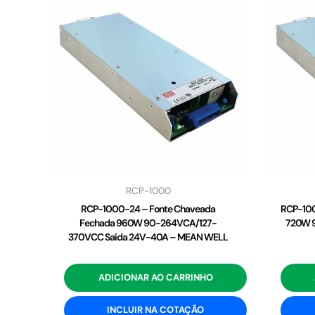
RCP-1000
RCP-1000-24 – Fonte Chaveada
RCP-100
Fechada 960W 90-264VCA/127-
720W 
370VCC Saída 24V-40A – MEAN WELL
ADICIONAR AO CARRINHO
INCLUIR NA COTAÇÃO