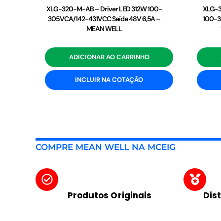
XLG-320-M-AB – Driver LED 312W 100-
XLG-3
305VCA/142-431VCC Saída 48V 6,5A –
100-3
MEAN WELL
ADICIONAR AO CARRINHO
INCLUIR NA COTAÇÃO
COMPRE MEAN WELL NA MCEIG
Produtos Originais
Dis