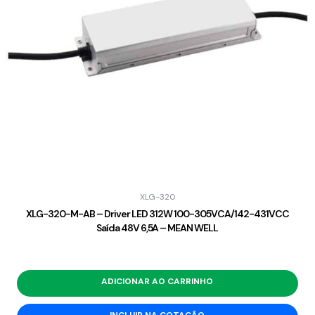
XLG-320
XLG-320-M-AB – Driver LED 312W 100-305VCA/142-431VCC
Saída 48V 6,5A – MEAN WELL
ADICIONAR AO CARRINHO
INCLUIR NA COTAÇÃO