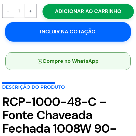
RCP-
-
+
ADICIONAR AO CARRINHO
1000-
48-
C
INCLUIR NA COTAÇÃO
-
Fonte
Chaveada
Fechada
1008W
Compre no WhatsApp
90-
264VCA/127-
370VCC
DESCRIÇÃO DO PRODUTO
Saída
48V-
RCP-1000-48-C –
21A
-
Fonte Chaveada
MEAN
WELL
Fechada 1008W 90-
quantidade