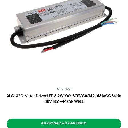
XLG-320
XLG-320-V-A – Driver LED 312W 100-305VCA/142-431VCC Saída
48V 6,5A – MEAN WELL
ADICIONAR AO CARRINHO