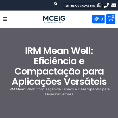
Ir
ENTRE OU CADASTRE-SE
para
o
0
0
conteúdo
HOME
IRM Mean Well:
EMPRESA
Eficiência e
PRODUTOS
Compactação para
MEAN WELL
Aplicações Versáteis
CONTATO
IRM Mean Well: Otimização de Espaço e Desempenho para
Diversos Setores