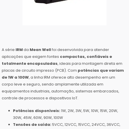
A série
IRM
da
Mean Well
foi desenvolvida para atender
aplicações que exigem fontes
compactas, confiáveis e
totalmente encapsuladas
, ideais para montagem direta em
placas de circuito impresso (PCB). Com
potências que variam
de 1W a 100W
, a linha IRM oferece alto desempenho em um
corpo leve e seguro, sendo amplamente utilizada em
equipamentos industriais, automação, sistemas embarcados,
controle de processos e dispositivos IoT.
Potências disponíveis:
1W, 2W, 3W, 5W, 10W, 15W, 20W,
30W, 45W, 60W, 90W, 100W
Tensões de saída:
5VCC, 12VCC, 15VCC, 24VCC, 36VCC,