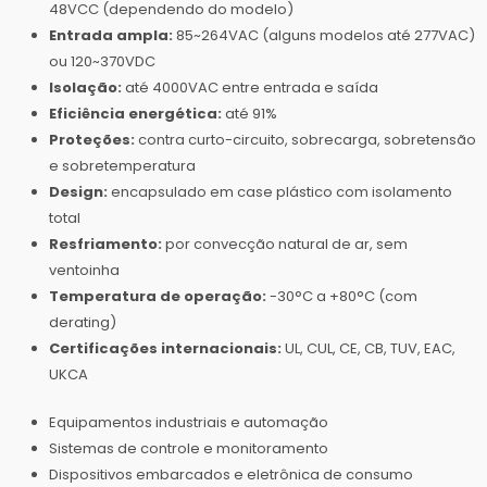
48VCC (dependendo do modelo)
Entrada ampla:
85~264VAC (alguns modelos até 277VAC)
ou 120~370VDC
Isolação:
até 4000VAC entre entrada e saída
Eficiência energética:
até 91%
Proteções:
contra curto-circuito, sobrecarga, sobretensão
e sobretemperatura
Design:
encapsulado em case plástico com isolamento
total
Resfriamento:
por convecção natural de ar, sem
ventoinha
Temperatura de operação:
-30°C a +80°C (com
derating)
Certificações internacionais:
UL, CUL, CE, CB, TUV, EAC,
UKCA
Equipamentos industriais e automação
Sistemas de controle e monitoramento
Dispositivos embarcados e eletrônica de consumo