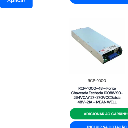
Aplicar
RCP-1000
RCP-1000-48 – Fonte
Chaveada Fechada 1008W 90-
264VCA/127-370VCC Saída
48V-21A – MEAN WELL
ADICIONAR AO CARRINH
INCLUIR NA COTAÇÃO