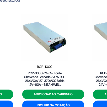
RCP-1000
RCP-1000-12-C – Fonte
RCP-
Chaveada Fechada 720W 90-
Chavead
264VCA/127-370VCC Saída
264VCA
12V-60A – MEAN WELL
24V-
O
ADICIONAR AO CARRINHO
A
INCLUIR NA COTAÇÃO