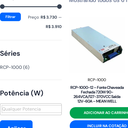
mínimo
máximo
Filtrar
Preço:
R$ 3.730
—
R$ 3.910
Séries
RCP-1000
(6)
RCP-1000
RCP-1000-12 – Fonte Chaveada
Potência (W)
Fechada 720W 90-
264VCA/127-370VCC Saída
12V-60A – MEAN WELL
ADICIONAR AO CARRINH
INCLUIR NA COTAÇÃO