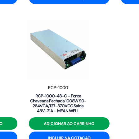
RCP-1000
RCP-1000-48-C – Fonte
Chaveada Fechada 1008W 90-
264VCA/127-370VCC Saída
48V-21A – MEAN WELL
O
ADICIONAR AO CARRINHO
INCLUIR NA COTAÇÃO