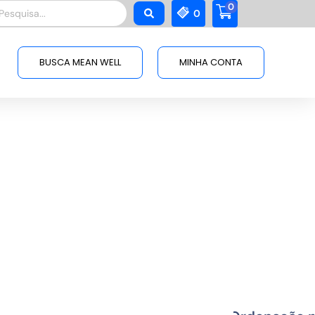
0
squisar
0
BUSCA MEAN WELL
MINHA CONTA