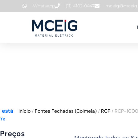
Ir
Whatsapp
(11) 4102-0447
mceig@mceig.
para
o
conteúdo
 está
Início
/
Fontes Fechadas (Colmeia)
/
RCP
/ RCP-100
m:
Preços
Preço
Preço
Mostrando todos os 6 