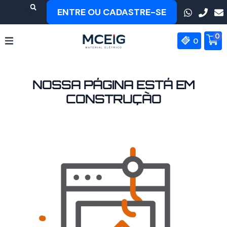
Ir
ENTRE OU CADASTRE-SE
para
o
0
conteúdo
0
HOME
NOSSA PÁGINA ESTÁ EM
EMPRESA
CONSTRUÇÃO
PRODUTOS
MEAN WELL
CONTATO