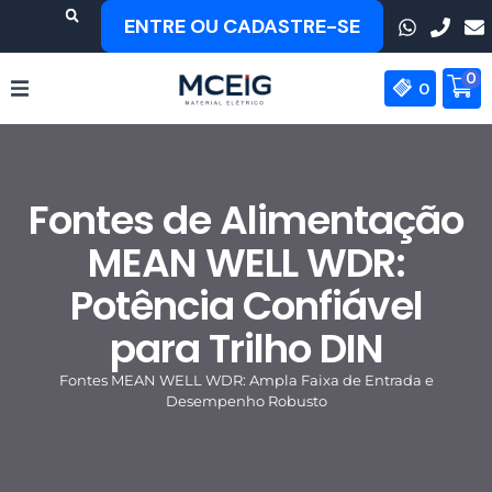
Ir
ENTRE OU CADASTRE-SE
para
o
0
conteúdo
0
HOME
Fontes de Alimentação
EMPRESA
MEAN WELL WDR:
PRODUTOS
Potência Confiável
MEAN WELL
para Trilho DIN
CONTATO
Fontes MEAN WELL WDR: Ampla Faixa de Entrada e
Desempenho Robusto