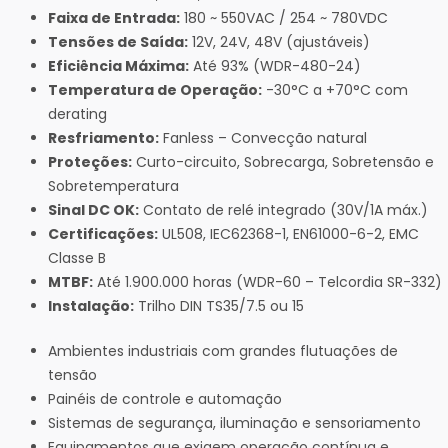
Faixa de Entrada:
180 ~ 550VAC / 254 ~ 780VDC
Tensões de Saída:
12V, 24V, 48V (ajustáveis)
Eficiência Máxima:
Até 93% (WDR-480-24)
Temperatura de Operação:
-30°C a +70°C com
derating
Resfriamento:
Fanless – Convecção natural
Proteções:
Curto-circuito, Sobrecarga, Sobretensão e
Sobretemperatura
Sinal DC OK:
Contato de relé integrado (30V/1A máx.)
Certificações:
UL508, IEC62368-1, EN61000-6-2, EMC
Classe B
MTBF:
Até 1.900.000 horas (WDR-60 – Telcordia SR-332)
Instalação:
Trilho DIN TS35/7.5 ou 15
Ambientes industriais com grandes flutuações de
tensão
Painéis de controle e automação
Sistemas de segurança, iluminação e sensoriamento
Equipamentos que exigem operação contínua e