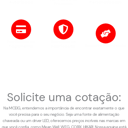
Autorizada
Personalizadas
Produtos
Produtos com garantia total
Atendimento técnico de alto
Linha completa de fontes,
de originalidade e
nível para todas as
drivers LED e conversores.
autenticidade.
demandas.
Facilidade no
Garantia de
Suporte Pós-Venda
Pagamento
Fabricação
Assistência após a compra.
Opções de pagamento
Garantia de 1 ano em todos os
seguras e flexíveis
produtos.
Solicite uma cotação:
Na MCEIG, entendemos a importância de encontrar exatamente o que
você precisa para o seu negócio. Seja uma fonte de alimentação
chaveada ou um driver LED, oferecemos preços incríveis nas marcas em
que você confia, como Mean Well, WEG, COBIX, HIKARI. Nossa equipe está