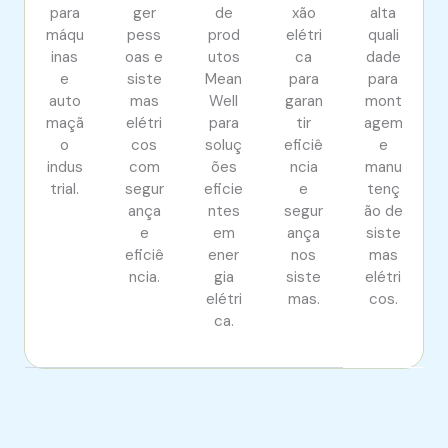
para
ger
de
xão
alta
máqu
pess
prod
elétri
quali
inas
oas e
utos
ca
dade
e
siste
Mean
para
para
auto
mas
Well
garan
mont
maçã
elétri
para
tir
agem
o
cos
soluç
eficiê
e
indus
com
ões
ncia
manu
trial.
segur
eficie
e
tenç
ança
ntes
segur
ão de
e
em
ança
siste
eficiê
ener
nos
mas
ncia.
gia
siste
elétri
elétri
mas.
cos.
ca.