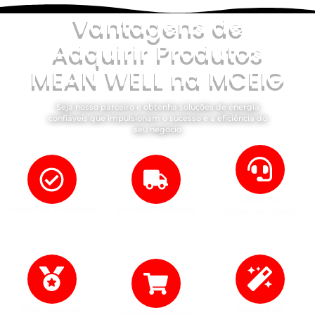
Vantagens de
Adquirir Produtos
MEAN WELL na MCEIG
Seja nosso parceiro e obtenha soluções de energia
confiáveis que impulsionam o sucesso e a eficiência do
seu negócio
Suporte
Produtos Originais
Entrega Rápida
Especializado
Produtos duráveis e eficientes
Prazos ágeis com estoque
Atendimento técnico de alto
reconhecidos globalmente.
local à pronta entrega.
nível para todas as
demandas.
Distribuição
Soluções
Variedade de