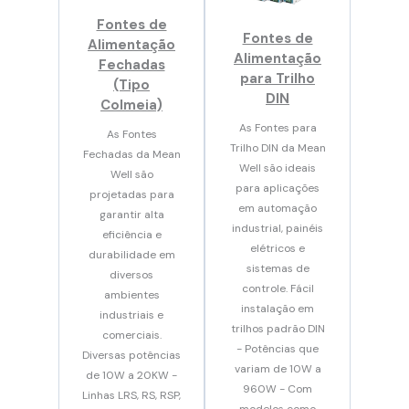
Fontes de
Fontes de
Alimentação
Alimentação
Fechadas
para Trilho
(Tipo
DIN
Colmeia)
As Fontes para
As Fontes
Trilho DIN da Mean
Fechadas da Mean
Well são ideais
Well são
para aplicações
projetadas para
em automação
garantir alta
industrial, painéis
eficiência e
elétricos e
durabilidade em
sistemas de
diversos
controle. Fácil
ambientes
instalação em
industriais e
trilhos padrão DIN
comerciais.
- Potências que
Diversas potências
variam de 10W a
de 10W a 20KW -
960W - Com
Linhas LRS, RS, RSP,
modelos como