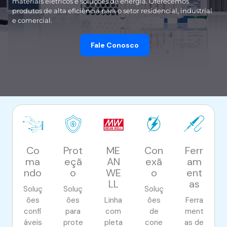
materiais elétricos e soluções de energia. Oferecemos
produtos de alta eficiência para o setor residencial, industrial
e comercial.
Fale Conosco
Co
Prot
ME
Con
Ferr
ma
eçã
AN
exã
am
ndo
o
WE
o
ent
LL
as
Soluç
Soluç
Soluç
ões
ões
Linha
ões
Ferra
confi
para
com
de
ment
áveis
prote
pleta
cone
as de