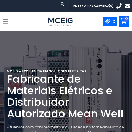
Ir
ENTRE OU CADASTRE-SE
para
o
0
0
conteúdo
HOME
EMPRESA
PRODUTOS
MCEIG - EXCELÊNCIA EM SOLUÇÕES ELÉTRICAS
Fabricante de
MEAN WELL
Materiais Elétricos e
Distribuidor
CONTATO
Autorizado Mean Well
Atuamos com compromisso e qualidade no fornecimento de