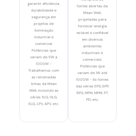
garantir eficiência,
fontes abertas da
durabilidade e
Mean Well,
segurança em
projetadas para
projetos de
fornecer energia
iluminação
estável e confiável
industrial e
em diversos
comercial.
ambientes
Potências que
industriais e
variam de 5W a
comerciais.
1000W -
Potências que
Trabalhamos com
variam de 1W até
as renomadas
1000W - As fontes
linhas da Mean
das séries EPS, EPP,
Well, incluindo as
RPS, MFM, MPM, PT,
séries XLG, HLG,
PD, etc.
ELG, LPV, APV, etc.