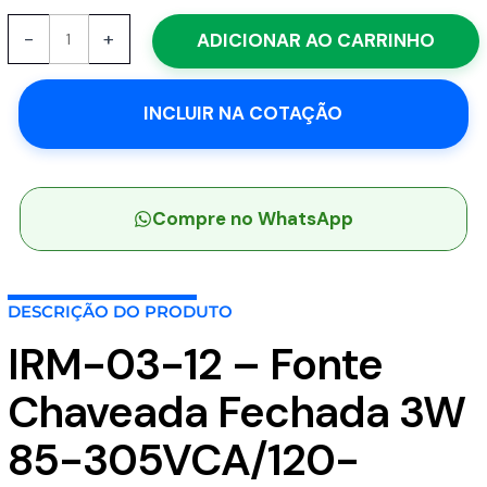
IRM-
-
+
ADICIONAR AO CARRINHO
03-
12
-
INCLUIR NA COTAÇÃO
Fonte
Chaveada
Fechada
3W
85-
Compre no WhatsApp
305VCA/120-
430VCC
Saída
DESCRIÇÃO DO PRODUTO
12V-
0.25A
IRM-03-12 – Fonte
-
MEAN
Chaveada Fechada 3W
WELL
quantidade
85-305VCA/120-