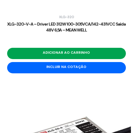
XLG-320
XLG-320-V-A – Driver LED 312W 100-305VCA/142-431VCC Saída
48V 6,5A – MEAN WELL
ADICIONAR AO CARRINHO
INCLUIR NA COTAÇÃO