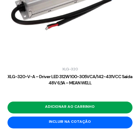
XLG-320
XLG-320-V-A – Driver LED 312W 100-305VCA/142-431VCC Saída
48V 6,5A – MEAN WELL
ADICIONAR AO CARRINHO
INCLUIR NA COTAÇÃO