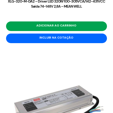
XLG-320-M-DA2 – Driver LED 320W 100-305VCA/142-431VCC
Saída 74-148V 2,8A – MEAN WELL
ADICIONAR AO CARRINHO
INCLUIR NA COTAÇÃO