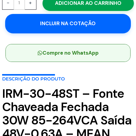
-
+
ADICIONAR AO CARRINHO
30-
48ST
-
INCLUIR NA COTAÇÃO
Fonte
Chaveada
Fechada
30W
85-
Compre no WhatsApp
264VCA
Saída
48V-
DESCRIÇÃO DO PRODUTO
0.63A
-
IRM-30-48ST – Fonte
MEAN
WELL
Chaveada Fechada
quantidade
30W 85-264VCA Saída
48V-0.63A – MEAN