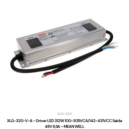
XLG-320
XLG-320-V-A – Driver LED 312W 100-305VCA/142-431VCC Saída
48V 6,5A – MEAN WELL