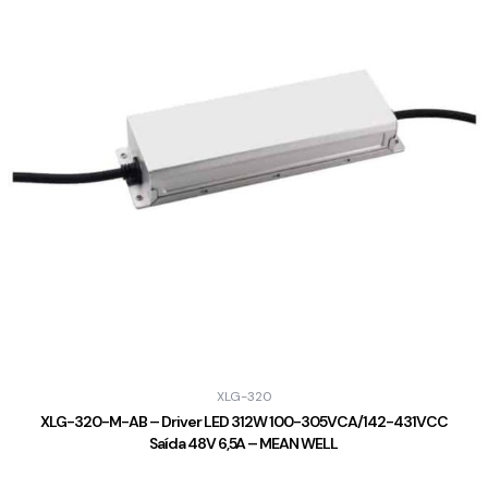
XLG-320
XLG-320-M-AB – Driver LED 312W 100-305VCA/142-431VCC
Saída 48V 6,5A – MEAN WELL