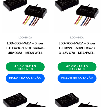
LDD-H-DA
LDD-H-DA
LDD-350H-WDA – Driver
LDD-700H-WDA – Driver
LED 16W 6-50VCC Saída 3-
LED 32W 6-50VCC Saída
45V 0.35A – MEAN WELL
3-45V 0.7A – MEAN WELL
ADICIONAR AO
ADICIONAR AO
CARRINHO
CARRINHO
INCLUIR NA COTAÇÃO
INCLUIR NA COTAÇÃO