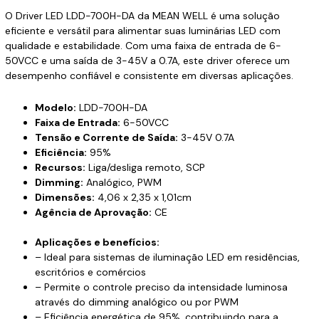
O Driver LED LDD-700H-DA da MEAN WELL é uma solução
eficiente e versátil para alimentar suas luminárias LED com
qualidade e estabilidade. Com uma faixa de entrada de 6-
50VCC e uma saída de 3-45V a 0.7A, este driver oferece um
desempenho confiável e consistente em diversas aplicações.
Modelo:
LDD-700H-DA
Faixa de Entrada:
6-50VCC
Tensão e Corrente de Saída:
3-45V 0.7A
Eficiência:
95%
Recursos:
Liga/desliga remoto, SCP
Dimming:
Analógico, PWM
Dimensões:
4,06 x 2,35 x 1,01cm
Agência de Aprovação:
CE
Aplicações e benefícios:
– Ideal para sistemas de iluminação LED em residências,
escritórios e comércios
– Permite o controle preciso da intensidade luminosa
através do dimming analógico ou por PWM
– Eficiência energética de 95%, contribuindo para a