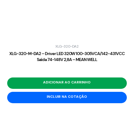
XLG-320-DA2
XLG-320-M-DA2 – Driver LED 320W 100-305VCA/142-431VCC
Saída 74-148V 2,8A – MEAN WELL
ADICIONAR AO CARRINHO
INCLUIR NA COTAÇÃO