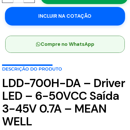
DA
-
INCLUIR NA COTAÇÃO
Driver
LED
-
6-
50VCC
Compre no WhatsApp
Saída
3-
45V
DESCRIÇÃO DO PRODUTO
0.7A
-
LDD-700H-DA – Driver
MEAN
WELL
LED – 6-50VCC Saída
quantidade
3-45V 0.7A – MEAN
WELL