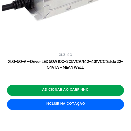
XLG-50
XLG-50-A – Driver LED 50W 100-305VCA/142-431VCC Saída 22-
54V 1A – MEAN WELL
ADICIONAR AO CARRINHO
INCLUIR NA COTAÇÃO