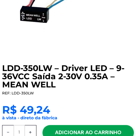
LDD-350LW – Driver LED – 9-
36VCC Saída 2-30V 0.35A –
MEAN WELL
REF: LDD-350LW
R$
49,24
à vista - direto da fábrica
LDD-
-
+
ADICIONAR AO CARRINHO
350LW