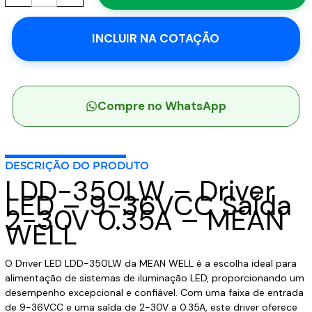
-
Driver
INCLUIR NA COTAÇÃO
LED
-
9-
36VCC
Saída
Compre no WhatsApp
2-
30V
0.35A
DESCRIÇÃO DO PRODUTO
-
LDD-350LW – Driver
MEAN
LED – 9-36VCC Saída
WELL
2-30V 0.35A – MEAN
quantidade
WELL
O Driver LED LDD-350LW da MEAN WELL é a escolha ideal para
alimentação de sistemas de iluminação LED, proporcionando um
desempenho excepcional e confiável. Com uma faixa de entrada
de 9-36VCC e uma saída de 2-30V a 0.35A, este driver oferece