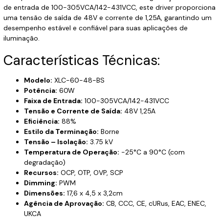
de entrada de 100-305VCA/142-431VCC, este driver proporciona
uma tensão de saída de 48V e corrente de 1,25A, garantindo um
desempenho estável e confiável para suas aplicações de
iluminação.
Características Técnicas:
Modelo:
XLC-60-48-BS
Potência:
60W
Faixa de Entrada:
100-305VCA/142-431VCC
Tensão e Corrente de Saída:
48V 1,25A
Eficiência:
88%
Estilo da Terminação:
Borne
Tensão – Isolação:
3.75 kV
Temperatura de Operação:
-25°C a 90°C (com
degradação)
Recursos:
OCP, OTP, OVP, SCP
Dimming:
PWM
Dimensões:
17,6 x 4,5 x 3,2cm
Agência de Aprovação:
CB, CCC, CE, cURus, EAC, ENEC,
UKCA