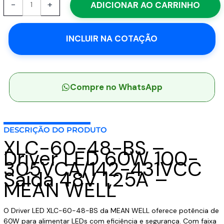
-
+
ADICIONAR AO CARRINHO
60-
48-
BS
INCLUIR NA COTAÇÃO
-
Driver
LED
60W
100-
Compre no WhatsApp
305VCA/142-
431VCC
Saída
DESCRIÇÃO DO PRODUTO
48V
XLC-60-48-BS –
1,25A
Driver LED 60W 100-
-
305VCA/142-431VCC
MEAN
Saída 48V 1,25A –
WELL
MEAN WELL
quantidade
O Driver LED XLC-60-48-BS da MEAN WELL oferece potência de
60W para alimentar LEDs com eficiência e segurança. Com faixa