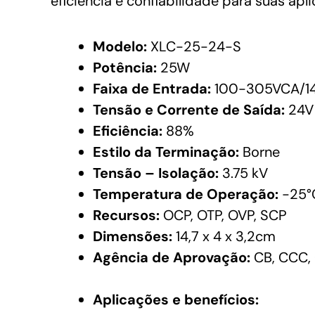
eficiência e confiabilidade para suas apl
Modelo:
XLC-25-24-S
Potência:
25W
Faixa de Entrada:
100-305VCA/1
Tensão e Corrente de Saída:
24V 
Eficiência:
88%
Estilo da Terminação:
Borne
Tensão – Isolação:
3.75 kV
Temperatura de Operação:
-25°C
Recursos:
OCP, OTP, OVP, SCP
Dimensões:
14,7 x 4 x 3,2cm
Agência de Aprovação:
CB, CCC, 
Aplicações e benefícios: