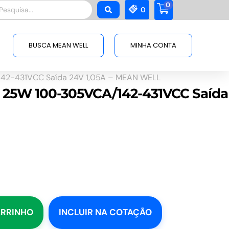
0
squisar
0
BUSCA MEAN WELL
MINHA CONTA
142-431VCC Saída 24V 1,05A – MEAN WELL
D 25W 100-305VCA/142-431VCC Saída
ARRINHO
INCLUIR NA COTAÇÃO