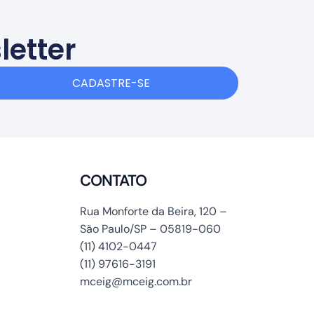
letter
CADASTRE-SE
CONTATO
Rua Monforte da Beira, 120 –
São Paulo/SP – 05819-060
(11) 4102-0447
(11) 97616-3191
mceig@mceig.com.br