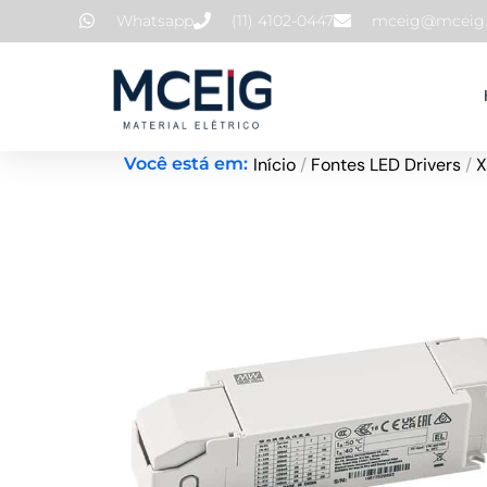
Ir
Whatsapp
(11) 4102-0447
mceig@mceig.
para
o
conteúdo
Início
/
Fontes LED Drivers
/
X
Você está em: