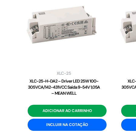
XLC-25
XLC-25-H-DA2 – Driver LED 25W 100-
XLC-
305VCA/142-431VCC Saída 9-54V 1,05A
305VCA/
– MEAN WELL
ADICIONAR AO CARRINHO
INCLUIR NA COTAÇÃO