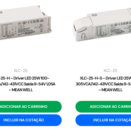
XLC-25
XLC-25
25-H – Driver LED 25W 100-
XLC-25-H-S – Driver LED 25
142-431VCC Saída 9-54V 1,05A
305VCA/142-431VCC Saída 9-5
– MEAN WELL
– MEAN WELL
ADICIONAR AO CARRINHO
ADICIONAR AO CARRI
INCLUIR NA COTAÇÃO
INCLUIR NA COTAÇ