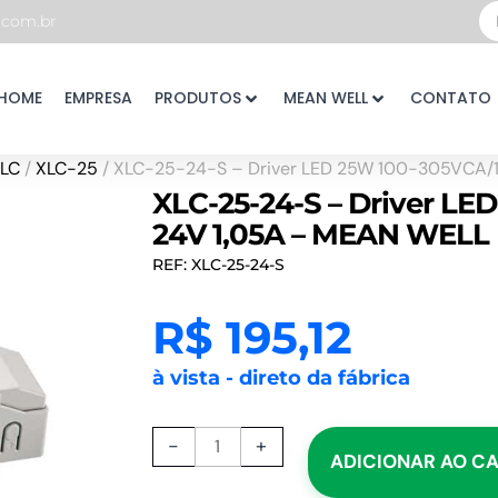
Pe
com.br
...
HOME
EMPRESA
PRODUTOS
MEAN WELL
CONTATO
LC
/
XLC-25
/ XLC-25-24-S – Driver LED 25W 100-305VCA/
XLC-25-24-S – Driver LE
24V 1,05A – MEAN WELL
REF: XLC-25-24-S
R$
195,12
à vista - direto da fábrica
XLC-
-
+
ADICIONAR AO C
25-
24-