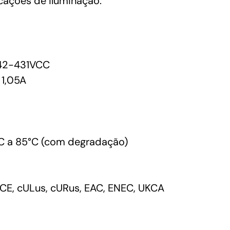
icações de iluminação.
42-431VCC
1,05A
 a 85°C (com degradação)
CE, cULus, cURus, EAC, ENEC, UKCA