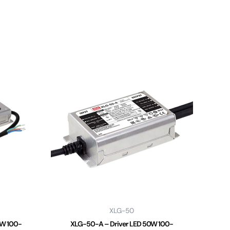
XLG-50
2W 100-
XLG-50-A – Driver LED 50W 100-