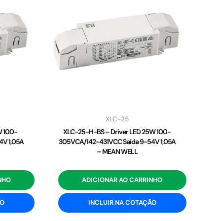
XLC-25
W 100-
XLC-25-H-BS – Driver LED 25W 100-
4V 1,05A
305VCA/142-431VCC Saída 9-54V 1,05A
– MEAN WELL
NHO
ADICIONAR AO CARRINHO
ÃO
INCLUIR NA COTAÇÃO