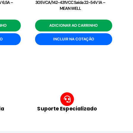
 6,5A –
305VCA/142-431VCC Saída 22-54V 1A –
MEAN WELL
NHO
ADICIONAR AO CARRINHO
ÃO
INCLUIR NA COTAÇÃO
da
Suporte Especializado