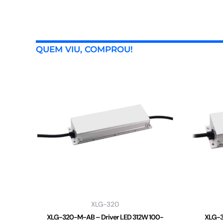
QUEM VIU, COMPROU!
XLG-320
XLG-320-M-AB – Driver LED 312W 100-
XLG-3