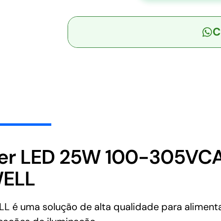
S
-
C
Driver
LED
25W
100-
305VCA/142-
431VCC
Saída
24V
1,05A
-
ver LED 25W 100-305VCA
MEAN
WELL
WELL
quantidade
é uma solução de alta qualidade para alimenta