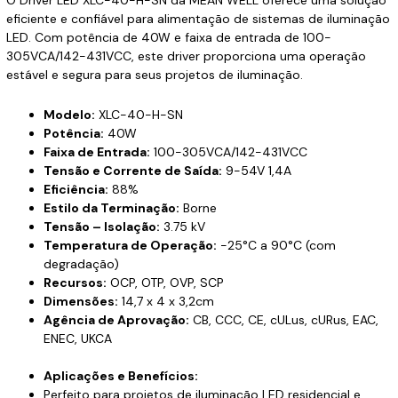
eficiente e confiável para alimentação de sistemas de iluminação
LED. Com potência de 40W e faixa de entrada de 100-
305VCA/142-431VCC, este driver proporciona uma operação
estável e segura para seus projetos de iluminação.
Modelo:
XLC-40-H-SN
Potência:
40W
Faixa de Entrada:
100-305VCA/142-431VCC
Tensão e Corrente de Saída:
9-54V 1,4A
Eficiência:
88%
Estilo da Terminação:
Borne
Tensão – Isolação:
3.75 kV
Temperatura de Operação:
-25°C a 90°C (com
degradação)
Recursos:
OCP, OTP, OVP, SCP
Dimensões:
14,7 x 4 x 3,2cm
Agência de Aprovação:
CB, CCC, CE, cULus, cURus, EAC,
ENEC, UKCA
Aplicações e Benefícios:
Perfeito para projetos de iluminação LED residencial e