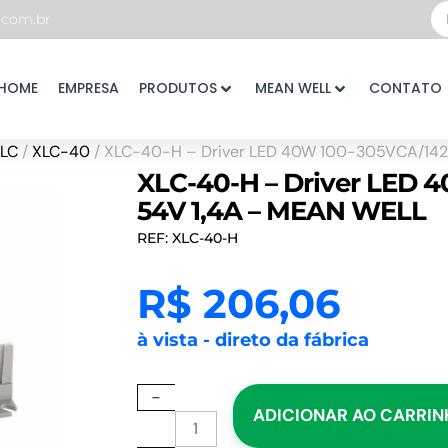
Pe
com.br
...
HOME
EMPRESA
PRODUTOS
MEAN WELL
CONTATO
LC
/
XLC-40
/ XLC-40-H – Driver LED 40W 100-305VCA/142
XLC-40-H – Driver LED 
54V 1,4A – MEAN WELL
REF: XLC-40-H
R$
206,06
à vista - direto da fábrica
XLC-
-
ADICIONAR AO CARRI
40-
H