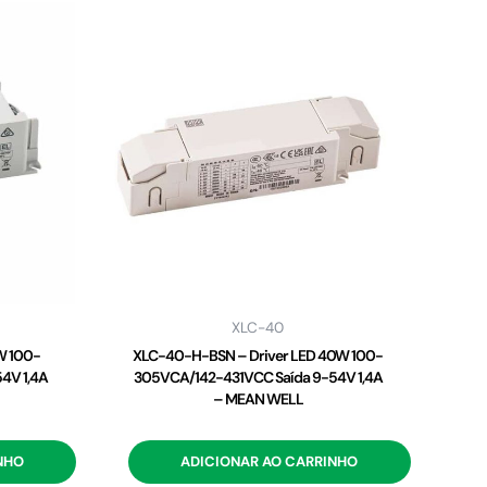
XLC-40
W 100-
XLC-40-H-BSN – Driver LED 40W 100-
4V 1,4A
305VCA/142-431VCC Saída 9-54V 1,4A
– MEAN WELL
NHO
ADICIONAR AO CARRINHO