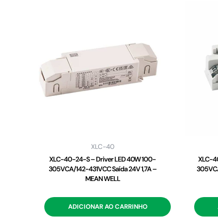
XLC-40
XLC-40-24-S – Driver LED 40W 100-
XLC-40
305VCA/142-431VCC Saída 24V 1,7A –
305VCA
MEAN WELL
ADICIONAR AO CARRINHO