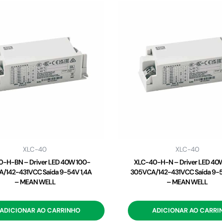
XLC-40
XLC-40
-H-BN – Driver LED 40W 100-
XLC-40-H-N – Driver LED 40
/142-431VCC Saída 9-54V 1,4A
305VCA/142-431VCC Saída 9-5
– MEAN WELL
– MEAN WELL
ADICIONAR AO CARRINHO
ADICIONAR AO CARRI