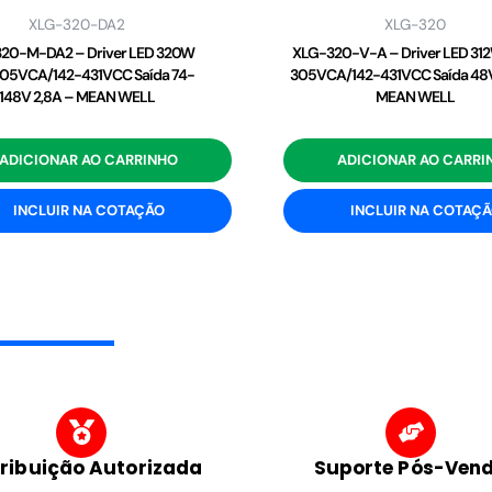
XLG-320-DA2
XLG-320
20-M-DA2 – Driver LED 320W
XLG-320-V-A – Driver LED 31
05VCA/142-431VCC Saída 74-
305VCA/142-431VCC Saída 48V
148V 2,8A – MEAN WELL
MEAN WELL
ADICIONAR AO CARRINHO
ADICIONAR AO CARRI
INCLUIR NA COTAÇÃO
INCLUIR NA COTAÇ
tribuição Autorizada
Suporte Pós-Ven