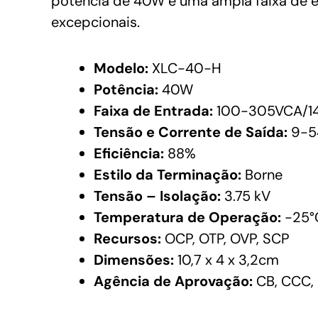
potência de 40W e uma ampla faixa de 
excepcionais.
Modelo:
XLC-40-H
Potência:
40W
Faixa de Entrada:
100-305VCA/1
Tensão e Corrente de Saída:
9-54
Eficiência:
88%
Estilo da Terminação:
Borne
Tensão – Isolação:
3.75 kV
Temperatura de Operação:
-25°
Recursos:
OCP, OTP, OVP, SCP
Dimensões:
10,7 x 4 x 3,2cm
Agência de Aprovação:
CB, CCC, 