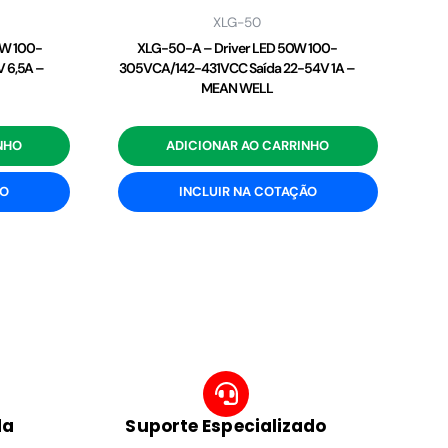
XLG-50
2W 100-
XLG-50-A – Driver LED 50W 100-
 6,5A –
305VCA/142-431VCC Saída 22-54V 1A –
MEAN WELL
NHO
ADICIONAR AO CARRINHO
ÃO
INCLUIR NA COTAÇÃO
da
Suporte Especializado