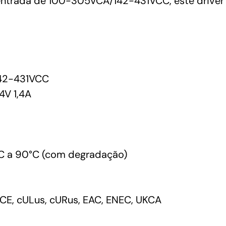
entrada de 100-305VCA/142-431VCC, este driver
42-431VCC
V 1,4A
C a 90°C (com degradação)
CE, cULus, cURus, EAC, ENEC, UKCA