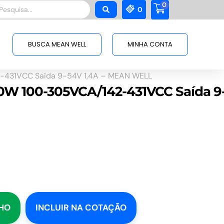
0
squisar
0
BUSCA MEAN WELL
MINHA CONTA
-431VCC Saída 9-54V 1,4A – MEAN WELL
40W 100-305VCA/142-431VCC Saída 9
NHO
INCLUIR NA COTAÇÃO