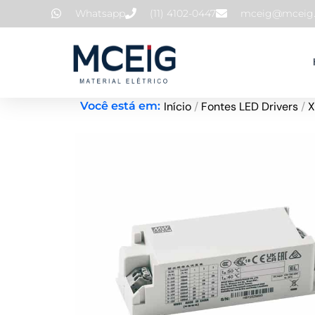
Ir
Whatsapp
(11) 4102-0447
mceig@mceig.
para
o
conteúdo
Início
/
Fontes LED Drivers
/
X
Você está em: