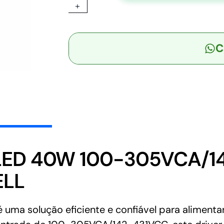
+
-
Driver
LED
C
40W
100-
305VCA/142-
431VCC
Saída
9-
54V
1,4A
-
 LED 40W 100-305VCA/1
MEAN
ELL
WELL
quantidade
ma solução eficiente e confiável para alimentar