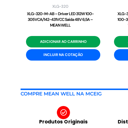
XLG-320
XLG-320-M-AB – Driver LED 312W 100-
XLG-3
305VCA/142-431VCC Saída 48V 6,5A –
100-3
MEAN WELL
ADICIONAR AO CARRINHO
INCLUIR NA COTAÇÃO
COMPRE MEAN WELL NA MCEIG
Produtos Originais
Dis