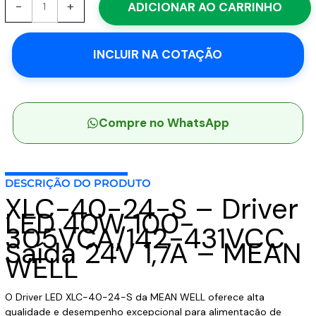
-
+
ADICIONAR AO CARRINHO
40-
24-
S
INCLUIR NA COTAÇÃO
-
Driver
LED
40W
100-
Compre no WhatsApp
305VCA/142-
431VCC
Saída
DESCRIÇÃO DO PRODUTO
24V
XLC-40-24-S – Driver
1,7A
LED 40W 100-
-
305VCA/142-431VCC
MEAN
Saída 24V 1,7A – MEAN
WELL
WELL
quantidade
O Driver LED XLC-40-24-S da MEAN WELL oferece alta
qualidade e desempenho excepcional para alimentação de