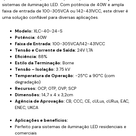
sistemas de iluminação LED. Com potência de 40W e ampla
faixa de entrada de 100-305VCA ou 142-431VCC, este driver é
uma solução confiável para diversas aplicações.
Modelo:
XLC-40-24-S
Potência:
40W
Faixa de Entrada:
100-305VCA/142-431VCC
Tensão e Corrente de Saída:
24V 1,7A
Eficiência:
88%
Estilo da Terminação:
Borne
Tensão – Isolação:
3.75 kV
Temperatura de Operação:
-25°C a 90°C (com
degradação)
Recursos:
OCP, OTP, OVP, SCP
Dimensões:
14,7 x 4 x 3,2cm
Agência de Aprovação:
CB, CCC, CE, cULus, cURus, EAC,
ENEC, UKCA
Aplicações e benefícios:
Perfeito para sistemas de iluminação LED residenciais e
comerciais