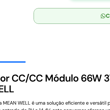
Conversor
CC/CC
C
Módulo
66W
3V-
14,4V
Saída
0,6
a
5,5V-
12A
-
or CC/CC Módulo 66W 3V
MEAN
ELL
WELL
quantidade
MEAN WELL é uma solução eficiente e versátil 