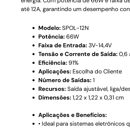
energia. Com potência de 66W e faixa de
até 12A, garantindo um desempenho conf
Modelo:
SPOL-12N
Potência:
66W
Faixa de Entrada:
3V-14,4V
Tensão e Corrente de Saída:
0,6 
Eficiência:
91%
Aplicações:
Escolha do Cliente
Número de Saídas:
1
Recursos:
Saída ajustável, liga/de
Dimensões:
1,22 x 1,22 x 0,31 cm
Aplicações e Benefícios:
• Ideal para sistemas eletrônicos 