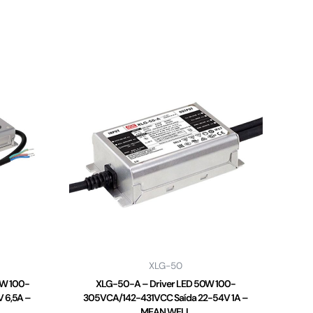
XLG-50
2W 100-
XLG-50-A – Driver LED 50W 100-
 6,5A –
305VCA/142-431VCC Saída 22-54V 1A –
MEAN WELL