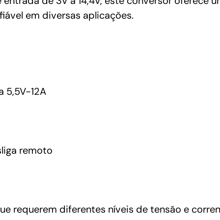
 entrada de 3V a 14,4V, este conversor oferece u
iável em diversas aplicações.
a 5,5V-12A
sliga remoto
que requerem diferentes níveis de tensão e corren