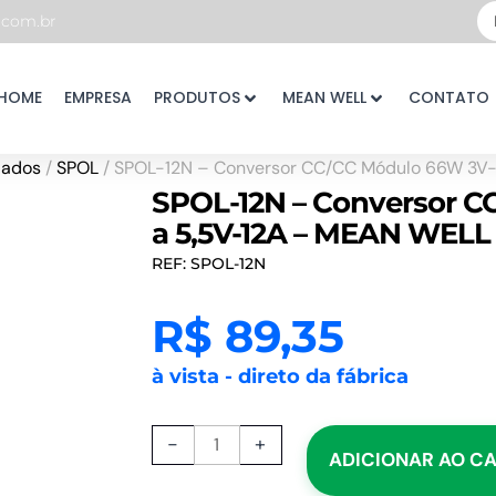
Pe
com.br
...
HOME
EMPRESA
PRODUTOS
MEAN WELL
CONTATO
lados
/
SPOL
/ SPOL-12N – Conversor CC/CC Módulo 66W 3V-
SPOL-12N – Conversor C
a 5,5V-12A – MEAN WELL
REF: SPOL-12N
R$
89,35
à vista - direto da fábrica
SPOL-
-
+
ADICIONAR AO C
12N
-