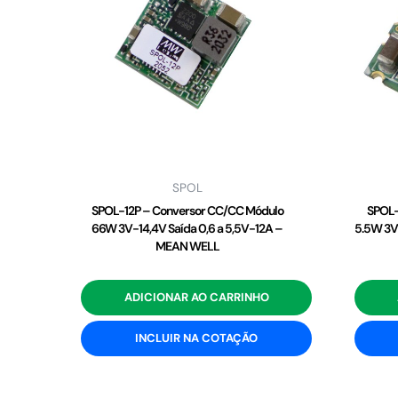
SPOL
SPOL-12P – Conversor CC/CC Módulo
SPOL-
66W 3V-14,4V Saída 0,6 a 5,5V-12A –
5.5W 3V
MEAN WELL
ADICIONAR AO CARRINHO
INCLUIR NA COTAÇÃO