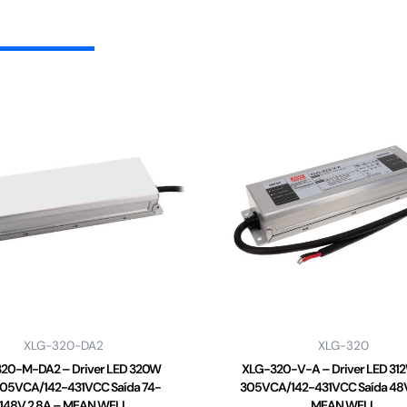
XLG-320-DA2
XLG-320
20-M-DA2 – Driver LED 320W
XLG-320-V-A – Driver LED 31
05VCA/142-431VCC Saída 74-
305VCA/142-431VCC Saída 48V
148V 2,8A – MEAN WELL
MEAN WELL