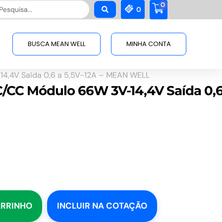
0
squisar
0
BUSCA MEAN WELL
MINHA CONTA
14,4V Saída 0,6 a 5,5V-12A – MEAN WELL
C/CC Módulo 66W 3V-14,4V Saída 0,
ARRINHO
INCLUIR NA COTAÇÃO