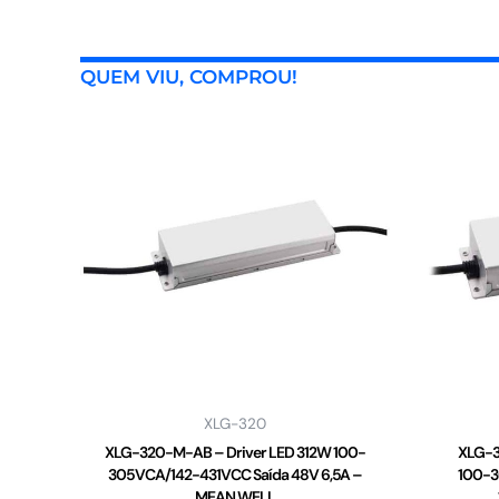
QUEM VIU, COMPROU!
XLG-320
XLG-320-M-AB – Driver LED 312W 100-
XLG-3
305VCA/142-431VCC Saída 48V 6,5A –
100-3
MEAN WELL