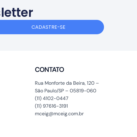
letter
CADASTRE-SE
CONTATO
Rua Monforte da Beira, 120 –
São Paulo/SP – 05819-060
(11) 4102-0447
(11) 97616-3191
mceig@mceig.com.br