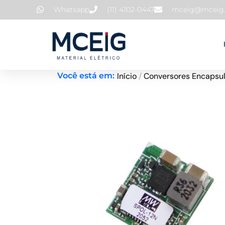
Ir
Whatsapp
(11) 4102-0447
mceig@mceig.
para
o
conteúdo
Início
/
Conversores Encapsu
Você está em: