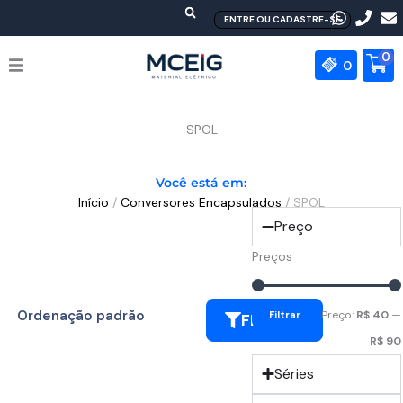
Ir
ENTRE OU CADASTRE-SE
para
o
0
0
conteúdo
HOME
SPOL
EMPRESA
Você está em:
Início
/
Conversores Encapsulados
/ SPOL
PRODUTOS
Preço
MEAN WELL
Preços
CONTATO
Preço:
R$ 40
—
Filtrar
FILTRAR
R$ 90
Séries