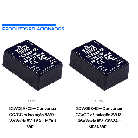
PRODUTOS RELACIONADOS
SCW
SCW
SCW08A-05 – Conversor
SCW08B-15 – Conversor
CC/CC c/ Isolação 8W 9-
CC/CC c/ Isolação 8W 18-
18V Saída 5V-1.6A – MEAN
36V Saída 15V-0.533A –
WELL
MEAN WELL