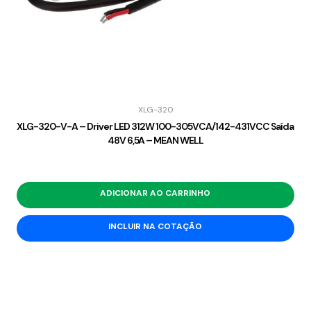
XLG-320
XLG-320-V-A – Driver LED 312W 100-305VCA/142-431VCC Saída
48V 6,5A – MEAN WELL
ADICIONAR AO CARRINHO
INCLUIR NA COTAÇÃO