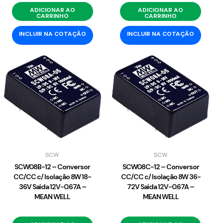
ADICIONAR AO
ADICIONAR AO
CARRINHO
CARRINHO
INCLUIR NA COTAÇÃO
INCLUIR NA COTAÇÃO
SCW
SCW
SCW08B-12 – Conversor
SCW08C-12 – Conversor
CC/CC c/ Isolação 8W 18-
CC/CC c/ Isolação 8W 36-
36V Saída 12V-0.67A –
72V Saída 12V-0.67A –
MEAN WELL
MEAN WELL