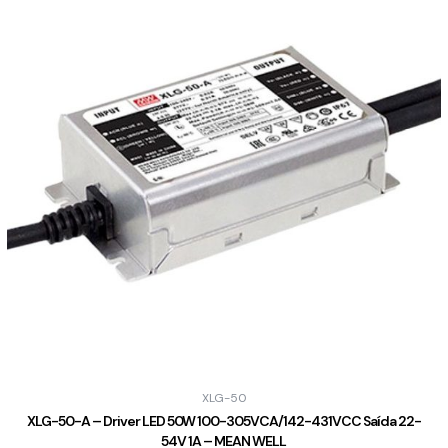
XLG-50
XLG-50-A – Driver LED 50W 100-305VCA/142-431VCC Saída 22-
54V 1A – MEAN WELL