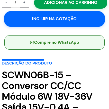
-
+
ADICIONAR AO CARRINHO
15
-
Conversor
INCLUIR NA COTAÇÃO
CC/CC
Módulo
6W
18V-
36V
Compre no WhatsApp
Saída
15V-
0.4A
DESCRIÇÃO DO PRODUTO
-
MEAN
SCWN06B-15 –
WELL
quantidade
Conversor CC/CC
Módulo 6W 18V-36V
Saída 15V-0.4A –