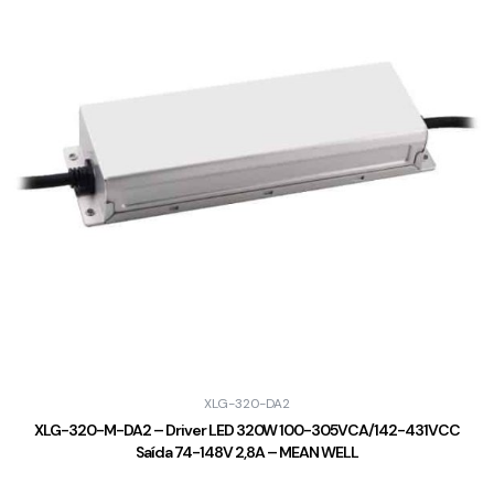
XLG-320-DA2
XLG-320-M-DA2 – Driver LED 320W 100-305VCA/142-431VCC
Saída 74-148V 2,8A – MEAN WELL