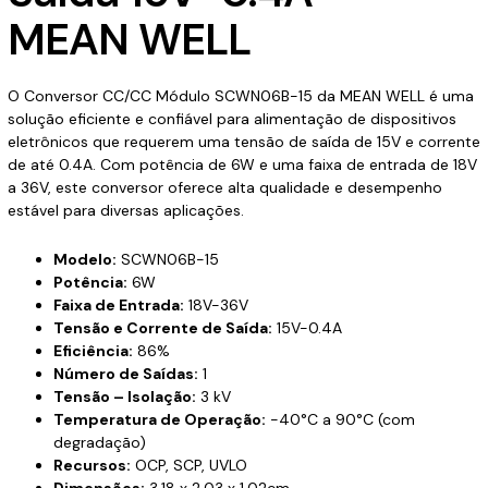
MEAN WELL
O Conversor CC/CC Módulo SCWN06B-15 da MEAN WELL é uma
solução eficiente e confiável para alimentação de dispositivos
eletrônicos que requerem uma tensão de saída de 15V e corrente
de até 0.4A. Com potência de 6W e uma faixa de entrada de 18V
a 36V, este conversor oferece alta qualidade e desempenho
estável para diversas aplicações.
Modelo:
SCWN06B-15
Potência:
6W
Faixa de Entrada:
18V-36V
Tensão e Corrente de Saída:
15V-0.4A
Eficiência:
86%
Número de Saídas:
1
Tensão – Isolação:
3 kV
Temperatura de Operação:
-40°C a 90°C (com
degradação)
Recursos:
OCP, SCP, UVLO