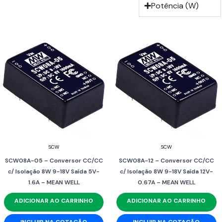
Potência (W)
SCW
SCW
SCW08A-05 – Conversor CC/CC
SCW08A-12 – Conversor CC/CC
c/ Isolação 8W 9-18V Saída 5V-
c/ Isolação 8W 9-18V Saída 12V-
1.6A – MEAN WELL
0.67A – MEAN WELL
ADICIONAR AO CARRINHO
ADICIONAR AO CARRINHO
INCLUIR NA COTAÇÃO
INCLUIR NA COTAÇÃO