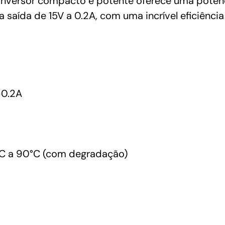
e conversor compacto e potente oferece uma potê
saída de 15V a 0.2A, com uma incrível eficiênci
-0.2A
C a 90°C (com degradação)