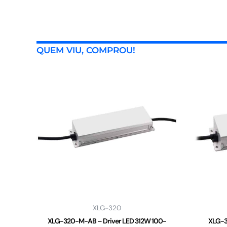
QUEM VIU, COMPROU!
XLG-320
XLG-320-M-AB – Driver LED 312W 100-
XLG-3