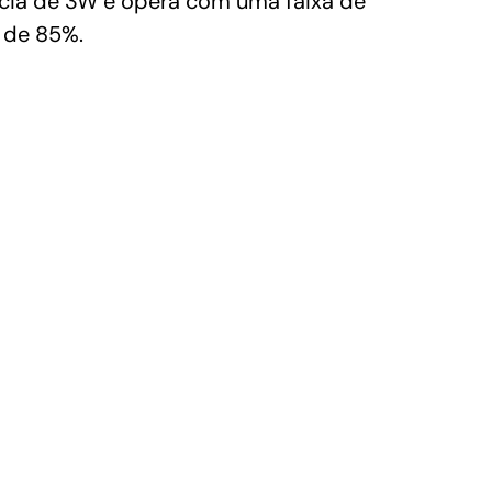
ncia de 3W e opera com uma faixa de
a de 85%.