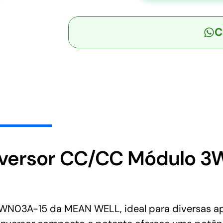
Conversor
CC/CC
C
Módulo
3W
9V-
18V
Saída
15V-
0.2A
-
MEAN
WELL
ersor CC/CC Módulo 3W
quantidade
N03A-15 da MEAN WELL, ideal para diversas a