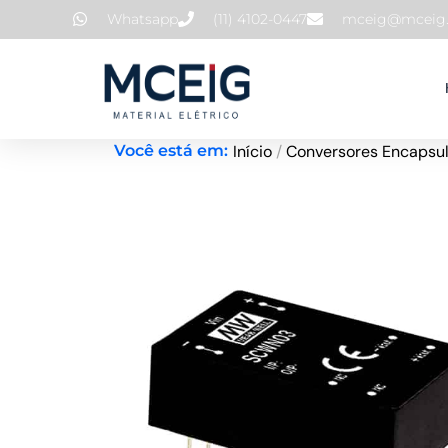
Ir
Whatsapp
(11) 4102-0447
mceig@mceig.
para
o
conteúdo
Início
/
Conversores Encapsu
Você está em: