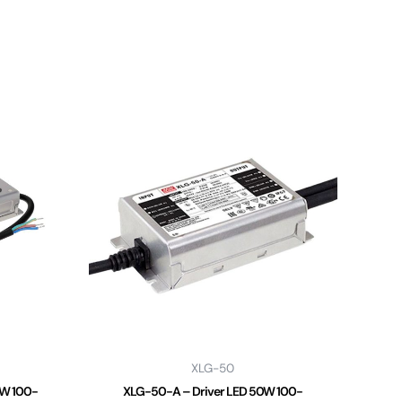
XLG-50
2W 100-
XLG-50-A – Driver LED 50W 100-