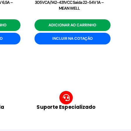
 6,5A –
305VCA/142-431VCC Saída 22-54V 1A –
MEAN WELL
NHO
ADICIONAR AO CARRINHO
ÃO
INCLUIR NA COTAÇÃO
da
Suporte Especializado