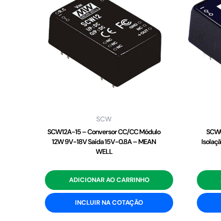
SCW
SCW12A-15 – Conversor CC/CC Módulo
SCW0
12W 9V-18V Saída 15V-0.8A – MEAN
Isolaç
WELL
ADICIONAR AO CARRINHO
INCLUIR NA COTAÇÃO