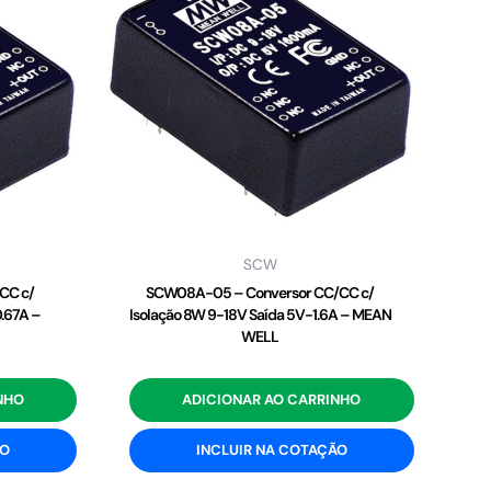
SCW
CC c/
SCW08A-05 – Conversor CC/CC c/
0.67A –
Isolação 8W 9-18V Saída 5V-1.6A – MEAN
WELL
NHO
ADICIONAR AO CARRINHO
ÃO
INCLUIR NA COTAÇÃO