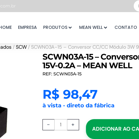
Pe
com.br
...
HOME
EMPRESA
PRODUTOS
MEAN WELL
CONTATO
lados
/
SCW
/ SCWN03A-15 – Conversor CC/CC Módulo 3W 9
SCWN03A-15 – Conversor
15V-0.2A – MEAN WELL
REF: SCWN03A-15
R$
98,47
à vista - direto da fábrica
SCWN03A-
-
+
ADICIONAR AO C
15
-