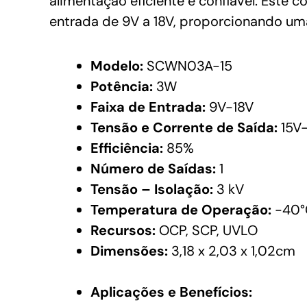
alimentação eficiente e confiável. Est
entrada de 9V a 18V, proporcionando uma 
Modelo:
SCWN03A-15
Potência:
3W
Faixa de Entrada:
9V-18V
Tensão e Corrente de Saída:
15V
Efficiência:
85%
Número de Saídas:
1
Tensão – Isolação:
3 kV
Temperatura de Operação:
-40°
Recursos:
OCP, SCP, UVLO
Dimensões:
3,18 x 2,03 x 1,02cm
Aplicações e Benefícios: