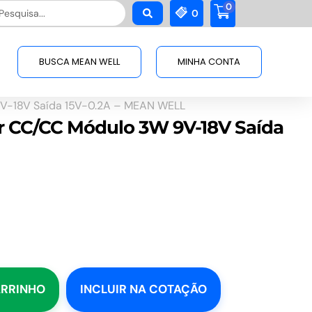
0
squisar
0
BUSCA MEAN WELL
MINHA CONTA
V-18V Saída 15V-0.2A – MEAN WELL
 CC/CC Módulo 3W 9V-18V Saída
ARRINHO
INCLUIR NA COTAÇÃO