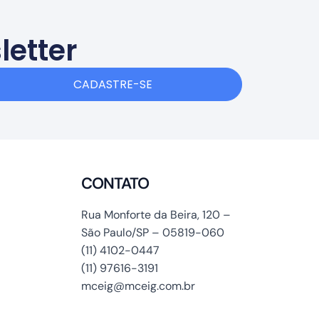
letter
CADASTRE-SE
CONTATO
Rua Monforte da Beira, 120 –
São Paulo/SP – 05819-060
(11) 4102-0447
(11) 97616-3191
mceig@mceig.com.br