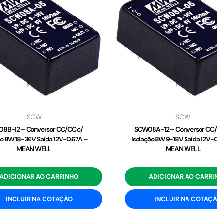
SCW
SCW
8B-12 – Conversor CC/CC c/
SCW08A-12 – Conversor CC/
ão 8W 18-36V Saída 12V-0.67A –
Isolação 8W 9-18V Saída 12V-
MEAN WELL
MEAN WELL
ADICIONAR AO CARRINHO
ADICIONAR AO CARRI
INCLUIR NA COTAÇÃO
INCLUIR NA COTAÇ