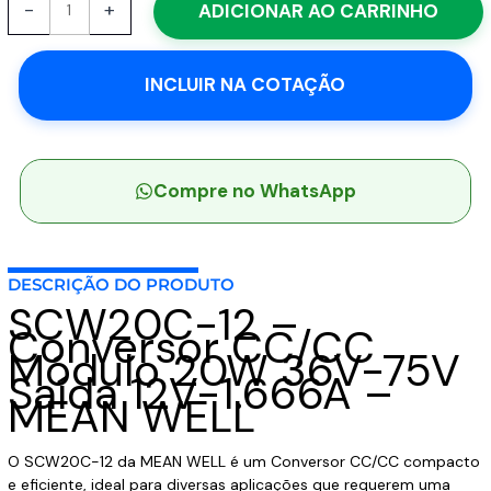
-
+
ADICIONAR AO CARRINHO
12
-
Conversor
INCLUIR NA COTAÇÃO
CC/CC
Módulo
20W
36V-
75V
Compre no WhatsApp
Saída
12V-
1.666A
DESCRIÇÃO DO PRODUTO
-
SCW20C-12 –
MEAN
Conversor CC/CC
WELL
Módulo 20W 36V-75V
quantidade
Saída 12V-1.666A –
MEAN WELL
O SCW20C-12 da MEAN WELL é um Conversor CC/CC compacto
e eficiente, ideal para diversas aplicações que requerem uma