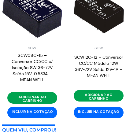
SCW
SCW
SCW08C-15 –
SCW12C-12 – Conversor
Conversor CC/CC c/
CC/CC Módulo 12W
Isolação 8W 36-72V
36V-72V Saída 12V-1A –
Saída 15V-0.533A –
MEAN WELL
MEAN WELL
ADICIONAR AO
ADICIONAR AO
CARRINHO
CARRINHO
INCLUIR NA COTAÇÃO
INCLUIR NA COTAÇÃO
QUEM VIU, COMPROU!