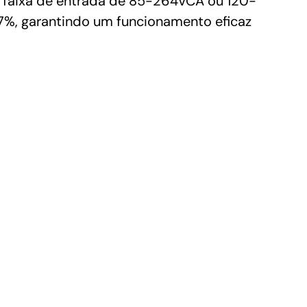
 faixa de entrada de 85-264VCA ou 120-
7%, garantindo um funcionamento eficaz