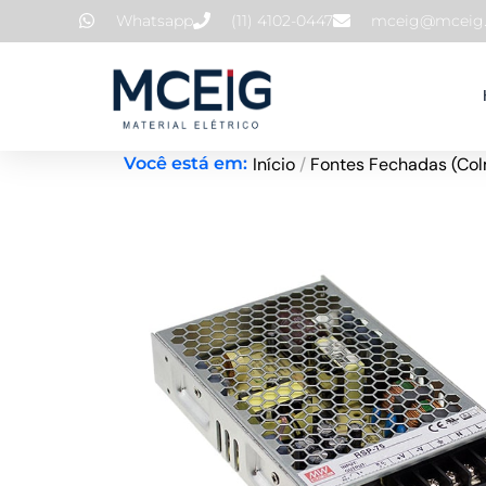
Ir
Whatsapp
(11) 4102-0447
mceig@mceig.
para
o
conteúdo
Início
/
Fontes Fechadas (Col
Você está em: