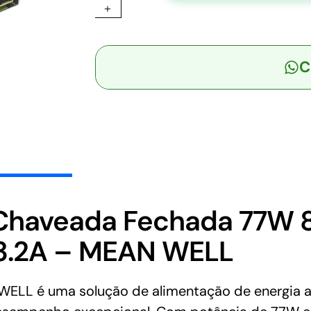
+
-
Fonte
Chaveada
C
Fechada
77W
85-
264VCA/120-
370VCC
Saída
24V-
3.2A
-
 Chaveada Fechada 77W
MEAN
3.2A – MEAN WELL
WELL
quantidade
L é uma solução de alimentação de energia alta