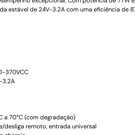
esempenho excepcional. Com potência de 77W e
da estável de 24V-3.2A com uma eficiência de 8
0-370VCC
-3.2A
C a 70°C (com degradação)
ga/desliga remoto, entrada universal