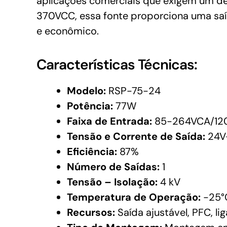
aplicações comerciais que exigem um d
370VCC, essa fonte proporciona uma saí
e econômico.
Características Técnicas:
Modelo:
RSP-75-24
Potência:
77W
Faixa de Entrada:
85-264VCA/12
Tensão e Corrente de Saída:
24V
Eficiência:
87%
Número de Saídas:
1
Tensão – Isolação:
4 kV
Temperatura de Operação:
-25°
Recursos:
Saída ajustável, PFC, li