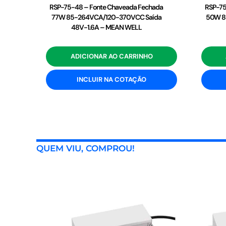
RSP-75-48 – Fonte Chaveada Fechada
RSP-75
77W 85-264VCA/120-370VCC Saída
50W 8
48V-1.6A – MEAN WELL
ADICIONAR AO CARRINHO
INCLUIR NA COTAÇÃO
QUEM VIU, COMPROU!