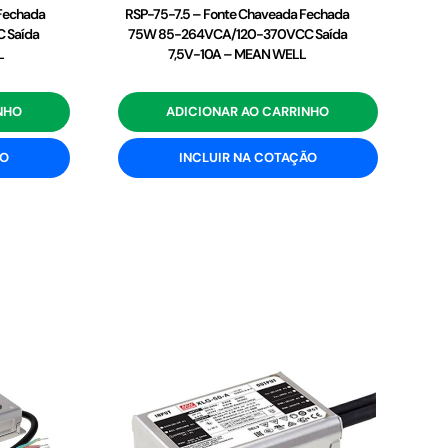
 Fechada
RSP-75-7.5 – Fonte Chaveada Fechada
 Saída
75W 85-264VCA/120-370VCC Saída
L
7,5V-10A – MEAN WELL
NHO
ADICIONAR AO CARRINHO
ÃO
INCLUIR NA COTAÇÃO