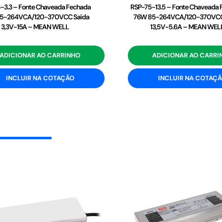
-3.3 – Fonte Chaveada Fechada
RSP-75-13.5 – Fonte Chaveada
5-264VCA/120-370VCC Saída
76W 85-264VCA/120-370VCC
3,3V-15A – MEAN WELL
13,5V-5.6A – MEAN WEL
ADICIONAR AO CARRINHO
ADICIONAR AO CARRI
INCLUIR NA COTAÇÃO
INCLUIR NA COTAÇ