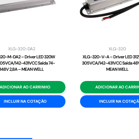
XLG-320-DA2
XLG-320
20-M-DA2 – Driver LED 320W
XLG-320-V-A – Driver LED 31
05VCA/142-431VCC Saída 74-
305VCA/142-431VCC Saída 48V
148V 2,8A – MEAN WELL
MEAN WELL
ADICIONAR AO CARRINHO
ADICIONAR AO CARRI
INCLUIR NA COTAÇÃO
INCLUIR NA COTAÇ