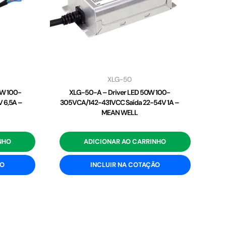
XLG-50
2W 100-
XLG-50-A – Driver LED 50W 100-
 6,5A –
305VCA/142-431VCC Saída 22-54V 1A –
MEAN WELL
NHO
ADICIONAR AO CARRINHO
ÃO
INCLUIR NA COTAÇÃO