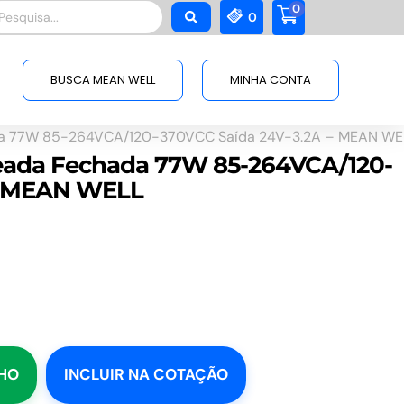
0
squisar
0
BUSCA MEAN WELL
MINHA CONTA
da 77W 85-264VCA/120-370VCC Saída 24V-3.2A – MEAN WE
eada Fechada 77W 85-264VCA/120-
 – MEAN WELL
NHO
INCLUIR NA COTAÇÃO