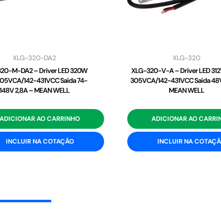
XLG-320-DA2
XLG-320
20-M-DA2 – Driver LED 320W
XLG-320-V-A – Driver LED 31
05VCA/142-431VCC Saída 74-
305VCA/142-431VCC Saída 48V
148V 2,8A – MEAN WELL
MEAN WELL
ADICIONAR AO CARRINHO
ADICIONAR AO CARRI
INCLUIR NA COTAÇÃO
INCLUIR NA COTAÇ