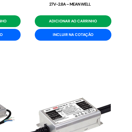
27V-2.8A – MEAN WELL
NHO
ADICIONAR AO CARRINHO
ÃO
INCLUIR NA COTAÇÃO