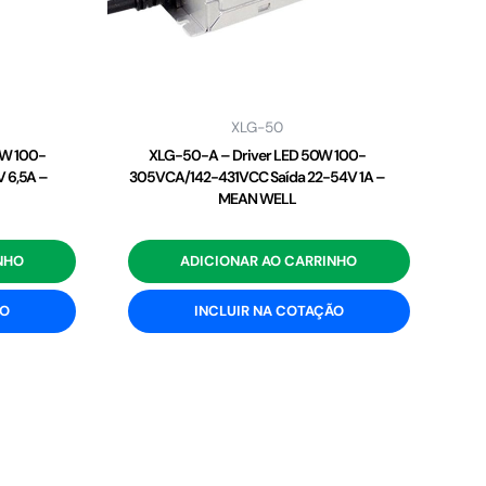
XLG-50
2W 100-
XLG-50-A – Driver LED 50W 100-
 6,5A –
305VCA/142-431VCC Saída 22-54V 1A –
MEAN WELL
NHO
ADICIONAR AO CARRINHO
ÃO
INCLUIR NA COTAÇÃO