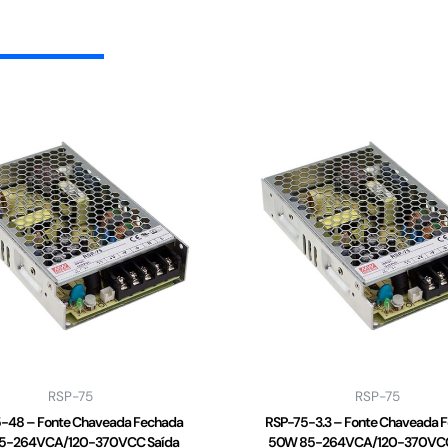
RSP-75
RSP-75
-48 – Fonte Chaveada Fechada
RSP-75-3.3 – Fonte Chaveada 
5-264VCA/120-370VCC Saída
50W 85-264VCA/120-370VCC