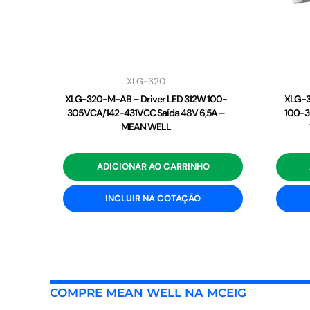
XLG-320
XLG-320-M-AB – Driver LED 312W 100-
XLG-3
305VCA/142-431VCC Saída 48V 6,5A –
100-3
MEAN WELL
ADICIONAR AO CARRINHO
INCLUIR NA COTAÇÃO
COMPRE MEAN WELL NA MCEIG