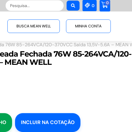
0
Pesquisar
0
...
BUSCA MEAN WELL
MINHA CONTA
ada 76W 85-264VCA/120-370VCC Saída 13,5V-5.6A – MEAN 
aveada Fechada 76W 85-264VCA/120-
A – MEAN WELL
NHO
INCLUIR NA COTAÇÃO