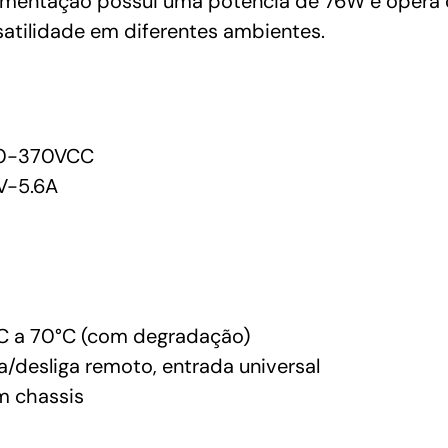
 alimentação possui uma potência de 76W e oper
tilidade em diferentes ambientes.
0-370VCC
V-5.6A
C a 70°C (com degradação)
ga/desliga remoto, entrada universal
 chassis