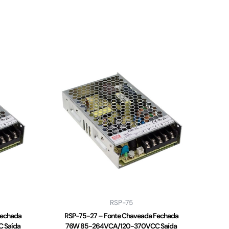
RSP-75
Fechada
RSP-75-27 – Fonte Chaveada Fechada
 Saída
76W 85-264VCA/120-370VCC Saída