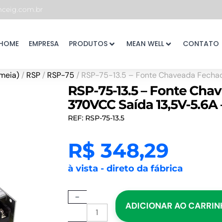
eig.com.br
HOME
EMPRESA
PRODUTOS
MEAN WELL
CONTATO
meia)
/
RSP
/
RSP-75
/ RSP-75-13.5 – Fonte Chaveada Fech
RSP-75-13.5 – Fonte Ch
370VCC Saída 13,5V-5.6
REF: RSP-75-13.5
R$
348,29
à vista - direto da fábrica
RSP-
-
ADICIONAR AO CARRI
75-
13.5