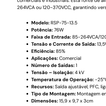
comerciais e industriais. Esta fonte de
264VCA ou 120-370VCC, garantindo versa
Modelo:
RSP-75-13.5
Potência:
76W
Faixa de Entrada:
85-264VCA/12
Tensão e Corrente de Saída:
13,5
Eficiência:
85%
Aplicações:
Comercial
Número de Saídas:
1
Tensão – Isolação:
4 kV
Temperatura de Operação:
-25°
Recursos:
Saída ajustável, PFC, li
Tipo de Montagem:
Montagem em
Dimensões:
15,9 x 9,7 x 3cm