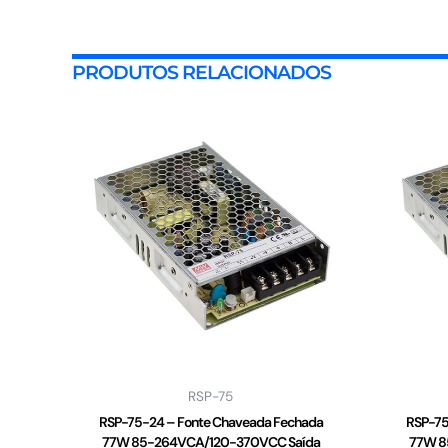
PRODUTOS RELACIONADOS
RSP-75
RSP-75-24 – Fonte Chaveada Fechada
RSP-75
77W 85-264VCA/120-370VCC Saída
77W 8