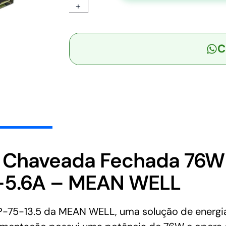
+
-
Fonte
Chaveada
C
Fechada
76W
85-
264VCA/120-
370VCC
Saída
13,5V-
5.6A
-
te Chaveada Fechada 76
MEAN
V-5.6A – MEAN WELL
WELL
quantidade
5-13.5 da MEAN WELL, uma solução de energia c