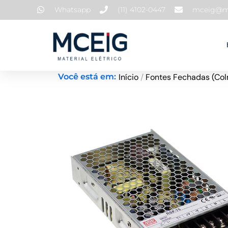
Ir
Whatsapp
(11) 4102-0447
mceig@mc
para
o
conteúdo
Início
/
Fontes Fechadas (Col
Você está em: