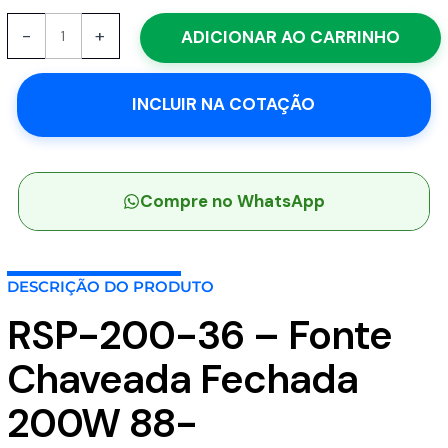
RSP-
-
+
ADICIONAR AO CARRINHO
200-
36
-
INCLUIR NA COTAÇÃO
Fonte
Chaveada
Fechada
200W
88-
Compre no WhatsApp
264VCA/124-
370VCC
Saída
DESCRIÇÃO DO PRODUTO
36V-
5.56A
RSP-200-36 – Fonte
-
MEAN
Chaveada Fechada
WELL
quantidade
200W 88-