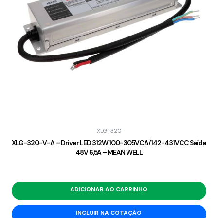
XLG-320
XLG-320-V-A – Driver LED 312W 100-305VCA/142-431VCC Saída
48V 6,5A – MEAN WELL
ADICIONAR AO CARRINHO
INCLUIR NA COTAÇÃO