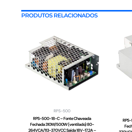
PRODUTOS RELACIONADOS
RPS-500
RPS-500-18-C – Fonte Chaveada
RPS-
Fechada 310W/500W (ventilado) 80-
Fec
264VCA/113-370VCC Saída 18V-17.2A –