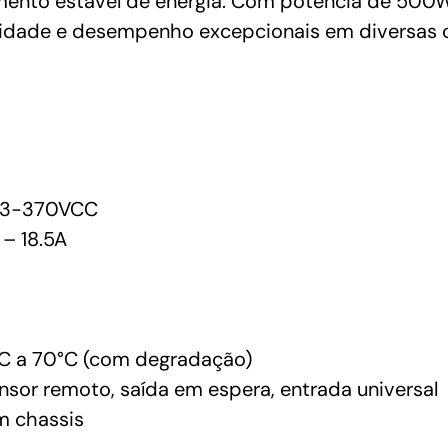
mento estável de energia. Com potência de 500
ilidade e desempenho excepcionais em diversas
13-370VCC
– 18.5A
C a 70°C (com degradação)
ensor remoto, saída em espera, entrada universal
 chassis