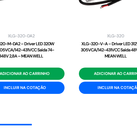
XLG-320-DA2
XLG-320
20-M-DA2 – Driver LED 320W
XLG-320-V-A – Driver LED 31
05VCA/142-431VCC Saída 74-
305VCA/142-431VCC Saída 48V
148V 2,8A – MEAN WELL
MEAN WELL
ADICIONAR AO CARRINHO
ADICIONAR AO CARRI
INCLUIR NA COTAÇÃO
INCLUIR NA COTAÇ