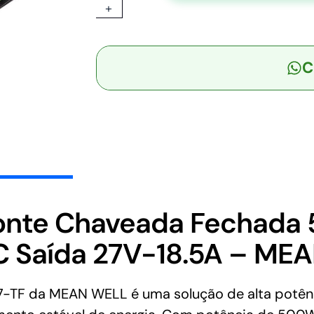
+
TF
-
Fonte
C
Chaveada
Fechada
500W
80-
264VCA/113-
370VCC
Saída
27V-
18.5A
onte Chaveada Fechada
-
 Saída 27V-18.5A – ME
MEAN
WELL
quantidade
F da MEAN WELL é uma solução de alta potência