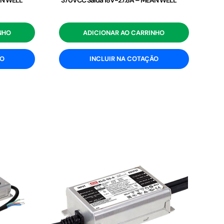
AN WELL
370VCC Saída 18V-27.8A – MEAN WELL
NHO
ADICIONAR AO CARRINHO
ÃO
INCLUIR NA COTAÇÃO