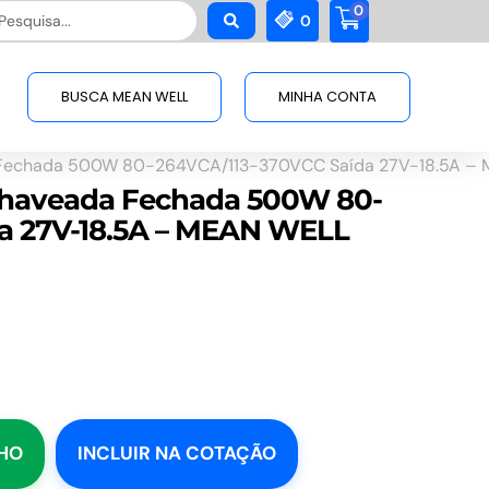
0
squisar
0
BUSCA MEAN WELL
MINHA CONTA
 Fechada 500W 80-264VCA/113-370VCC Saída 27V-18.5A –
Chaveada Fechada 500W 80-
a 27V-18.5A – MEAN WELL
NHO
INCLUIR NA COTAÇÃO