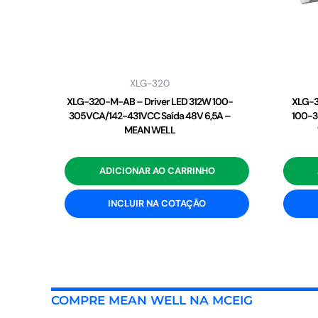
XLG-320
XLG-320-M-AB – Driver LED 312W 100-
XLG-3
305VCA/142-431VCC Saída 48V 6,5A –
100-3
MEAN WELL
ADICIONAR AO CARRINHO
INCLUIR NA COTAÇÃO
COMPRE MEAN WELL NA MCEIG