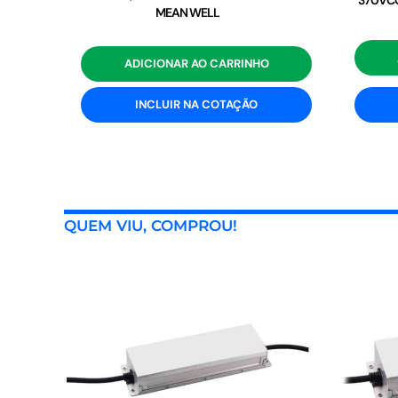
370VCC
MEAN WELL
ADICIONAR AO CARRINHO
INCLUIR NA COTAÇÃO
QUEM VIU, COMPROU!