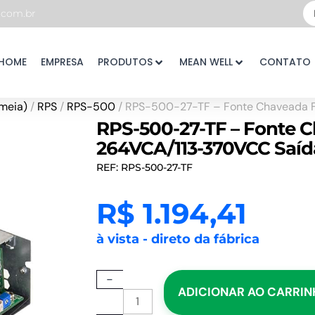
Pe
com.br
...
HOME
EMPRESA
PRODUTOS
MEAN WELL
CONTATO
meia)
/
RPS
/
RPS-500
/ RPS-500-27-TF – Fonte Chaveada
RPS-500-27-TF – Fonte 
264VCA/113-370VCC Saíd
REF: RPS-500-27-TF
R$
1.194,41
à vista - direto da fábrica
RPS-
-
ADICIONAR AO CARRI
500-
27-