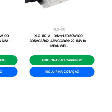
XLG-50
2W 100-
XLG-50-A – Driver LED 50W 100-
 6,5A –
305VCA/142-431VCC Saída 22-54V 1A –
MEAN WELL
NHO
ADICIONAR AO CARRINHO
ÃO
INCLUIR NA COTAÇÃO