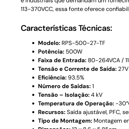
e industriais que demandam um forneci
113-370VCC, essa fonte oferece confiab
Características Técnicas:
Modelo:
RPS-500-27-TF
Potência:
500W
Faixa de Entrada:
80-264VCA / 1
Tensão e Corrente de Saída:
27V 
Eficiência:
93.5%
Número de Saídas:
1
Tensão – Isolação:
4 kV
Temperatura de Operação:
-30°
Recursos:
Saída ajustável, PFC, s
Tipo de Montagem:
Montagem em