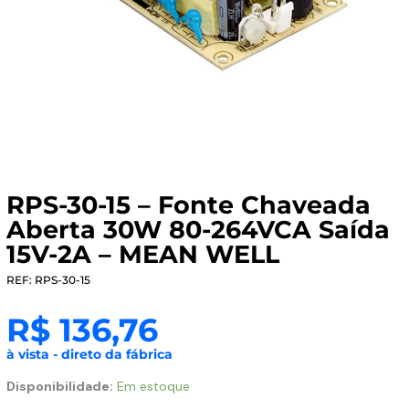
RPS-30-15 – Fonte Chaveada
Aberta 30W 80-264VCA Saída
15V-2A – MEAN WELL
REF: RPS-30-15
R$
136,76
à vista - direto da fábrica
RPS-
Disponibilidade:
Em estoque
30-