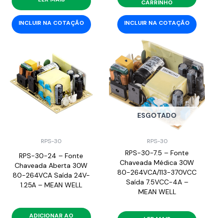
CARRINHO
INCLUIR NA COTAÇÃO
INCLUIR NA COTAÇÃO
ESGOTADO
RPS-30
RPS-30
RPS-30-7.5 – Fonte
RPS-30-24 – Fonte
Chaveada Médica 30W
Chaveada Aberta 30W
80-264VCA/113-370VCC
80-264VCA Saída 24V-
Saída 7.5VCC-4A –
1.25A – MEAN WELL
MEAN WELL
ADICIONAR AO