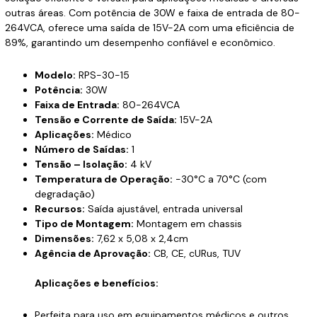
outras áreas. Com potência de 30W e faixa de entrada de 80-
264VCA, oferece uma saída de 15V-2A com uma eficiência de
89%, garantindo um desempenho confiável e econômico.
Modelo:
RPS-30-15
Potência:
30W
Faixa de Entrada:
80-264VCA
Tensão e Corrente de Saída:
15V-2A
Aplicações:
Médico
Número de Saídas:
1
Tensão – Isolação:
4 kV
Temperatura de Operação:
-30°C a 70°C (com
degradação)
Recursos:
Saída ajustável, entrada universal
Tipo de Montagem:
Montagem em chassis
Dimensões:
7,62 x 5,08 x 2,4cm
Agência de Aprovação:
CB, CE, cURus, TUV
Aplicações e benefícios:
Perfeita para uso em equipamentos médicos e outros