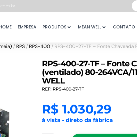
Pe
com.br
...
HOME
EMPRESA
PRODUTOS
MEAN WELL
CONTATO
meia)
/
RPS
/
RPS-400
/ RPS-400-27-TF – Fonte Chaveada 
RPS-400-27-TF – Fonte
(ventilado) 80-264VCA/1
WELL
REF: RPS-400-27-TF
R$
1.030,29
à vista - direto da fábrica