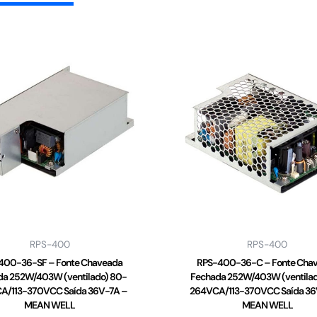
RPS-400
RPS-400
400-36-SF – Fonte Chaveada
RPS-400-36-C – Fonte Cha
da 252W/403W (ventilado) 80-
Fechada 252W/403W (ventilad
A/113-370VCC Saída 36V-7A –
264VCA/113-370VCC Saída 36
MEAN WELL
MEAN WELL