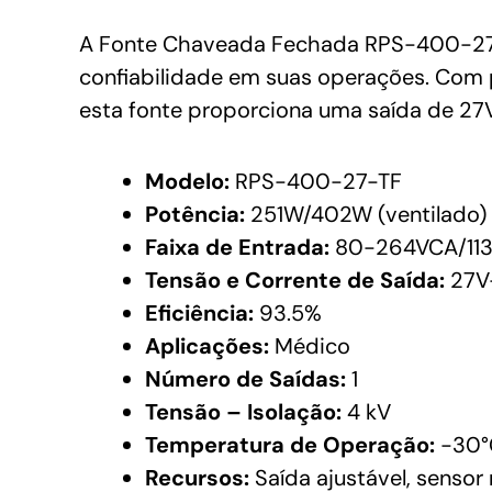
A Fonte Chaveada Fechada RPS-400-27-T
confiabilidade em suas operações. Com 
esta fonte proporciona uma saída de 27
Modelo:
RPS-400-27-TF
Potência:
251W/402W (ventilado)
Faixa de Entrada:
80-264VCA/11
Tensão e Corrente de Saída:
27V
Eficiência:
93.5%
Aplicações:
Médico
Número de Saídas:
1
Tensão – Isolação:
4 kV
Temperatura de Operação:
-30°
Recursos:
Saída ajustável, sensor