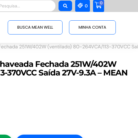
0
squisar
0
BUSCA MEAN WELL
MINHA CONTA
Fechada 251W/402W (ventilado) 80-264VCA/113-370VCC Sa
 Chaveada Fechada 251W/402W
13-370VCC Saída 27V-9.3A – MEAN