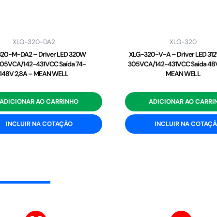
XLG-320-DA2
XLG-320
20-M-DA2 – Driver LED 320W
XLG-320-V-A – Driver LED 31
05VCA/142-431VCC Saída 74-
305VCA/142-431VCC Saída 48V
148V 2,8A – MEAN WELL
MEAN WELL
ADICIONAR AO CARRINHO
ADICIONAR AO CARRI
INCLUIR NA COTAÇÃO
INCLUIR NA COTAÇ