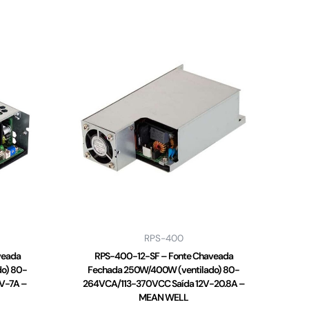
RPS-400
veada
RPS-400-12-SF – Fonte Chaveada
o) 80-
Fechada 250W/400W (ventilado) 80-
V-7A –
264VCA/113-370VCC Saída 12V-20.8A –
MEAN WELL