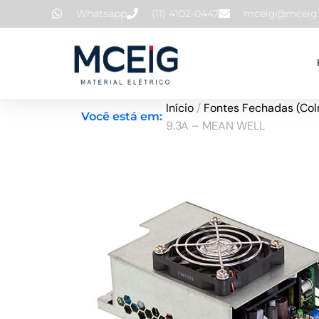
Ir
Whatsapp
(11) 4102-0447
mceig@mceig.
para
o
conteúdo
Início
/
Fontes Fechadas (Col
Você está em:
9.3A – MEAN WELL