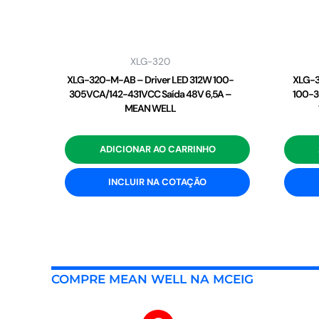
XLG-320
XLG-320-M-AB – Driver LED 312W 100-
XLG-3
305VCA/142-431VCC Saída 48V 6,5A –
100-3
MEAN WELL
ADICIONAR AO CARRINHO
INCLUIR NA COTAÇÃO
COMPRE MEAN WELL NA MCEIG