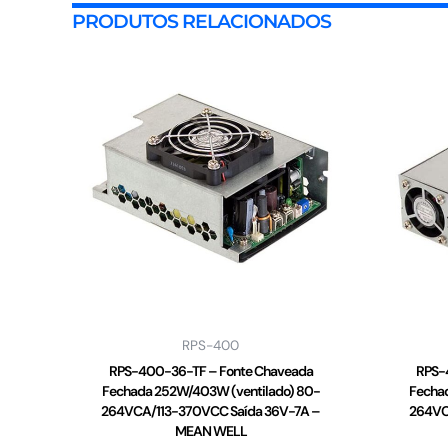
PRODUTOS RELACIONADOS
RPS-400
RPS-400-36-TF – Fonte Chaveada
RPS-
Fechada 252W/403W (ventilado) 80-
Fecha
264VCA/113-370VCC Saída 36V-7A –
264VC
MEAN WELL