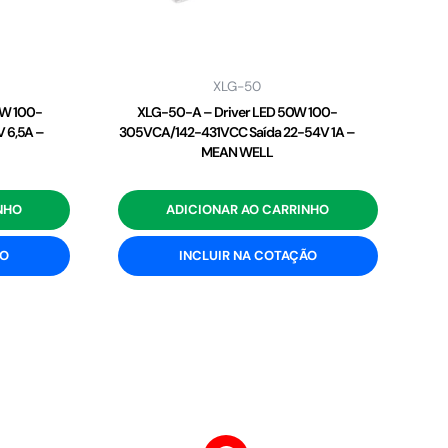
XLG-50
2W 100-
XLG-50-A – Driver LED 50W 100-
 6,5A –
305VCA/142-431VCC Saída 22-54V 1A –
MEAN WELL
NHO
ADICIONAR AO CARRINHO
ÃO
INCLUIR NA COTAÇÃO