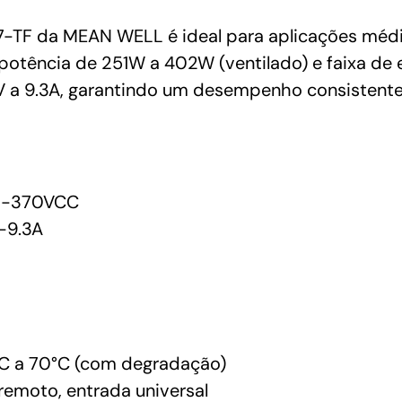
WELL
quantidade
F da MEAN WELL é ideal para aplicações médicas
potência de 251W a 402W (ventilado) e faixa d
V a 9.3A, garantindo um desempenho consistente
3-370VCC
-9.3A
C a 70°C (com degradação)
 remoto, entrada universal