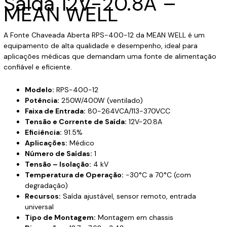
Saída 12V-20.8A –
MEAN WELL
A Fonte Chaveada Aberta RPS-400-12 da MEAN WELL é um
equipamento de alta qualidade e desempenho, ideal para
aplicações médicas que demandam uma fonte de alimentação
confiável e eficiente.
Modelo:
RPS-400-12
Potência:
250W/400W (ventilado)
Faixa de Entrada:
80-264VCA/113-370VCC
Tensão e Corrente de Saída:
12V-20.8A
Eficiência:
91.5%
Aplicações:
Médico
Número de Saídas:
1
Tensão – Isolação:
4 kV
Temperatura de Operação:
-30°C a 70°C (com
degradação)
Recursos:
Saída ajustável, sensor remoto, entrada
universal
Tipo de Montagem:
Montagem em chassis