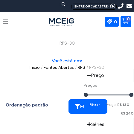
Ir
ENTRE OU CADASTRE-SE
para
o
0
0
conteúdo
HOME
RPS-30
EMPRESA
Você está em:
Início
/
Fontes Abertas
/
RPS
/ RPS-30
PRODUTOS
Preço
MEAN WELL
Preços
CONTATO
Preço:
R$ 130
—
Filtrar
FILTRAR
R$ 240
Séries