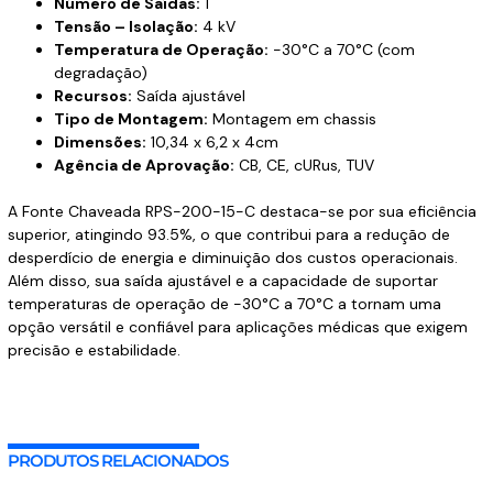
Número de Saídas:
1
Tensão – Isolação:
4 kV
Temperatura de Operação:
-30°C a 70°C (com
degradação)
Recursos:
Saída ajustável
Tipo de Montagem:
Montagem em chassis
Dimensões:
10,34 x 6,2 x 4cm
Agência de Aprovação:
CB, CE, cURus, TUV
A Fonte Chaveada RPS-200-15-C destaca-se por sua eficiência
superior, atingindo 93.5%, o que contribui para a redução de
desperdício de energia e diminuição dos custos operacionais.
Além disso, sua saída ajustável e a capacidade de suportar
temperaturas de operação de -30°C a 70°C a tornam uma
opção versátil e confiável para aplicações médicas que exigem
precisão e estabilidade.
PRODUTOS RELACIONADOS