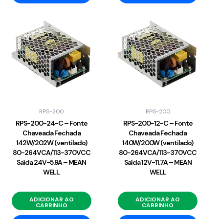
RPS-200
RPS-200
RPS-200-24-C – Fonte
RPS-200-12-C – Fonte
Chaveada Fechada
Chaveada Fechada
142W/202W (ventilado)
140W/200W (ventilado)
80-264VCA/113-370VCC
80-264VCA/113-370VCC
Saída 24V-5.9A – MEAN
Saída 12V-11.7A – MEAN
WELL
WELL
ADICIONAR AO
ADICIONAR AO
CARRINHO
CARRINHO