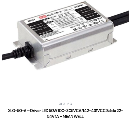
XLG-50
XLG-50-A – Driver LED 50W 100-305VCA/142-431VCC Saída 22-
54V 1A – MEAN WELL