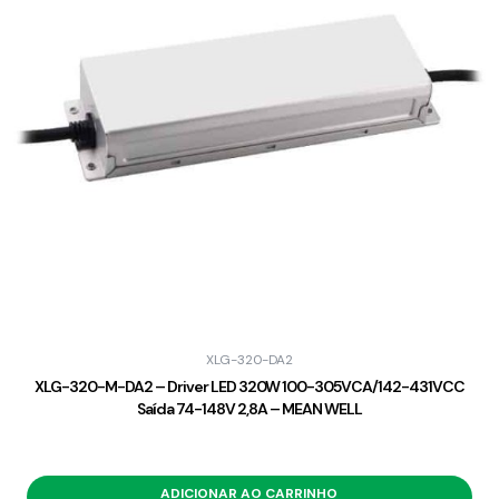
XLG-320-DA2
XLG-320-M-DA2 – Driver LED 320W 100-305VCA/142-431VCC
Saída 74-148V 2,8A – MEAN WELL
ADICIONAR AO CARRINHO