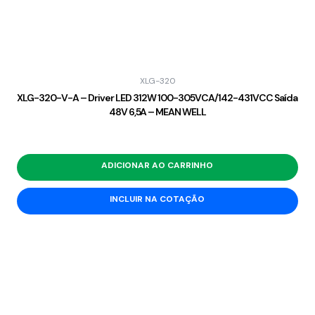
XLG-320
XLG-320-V-A – Driver LED 312W 100-305VCA/142-431VCC Saída
48V 6,5A – MEAN WELL
ADICIONAR AO CARRINHO
INCLUIR NA COTAÇÃO