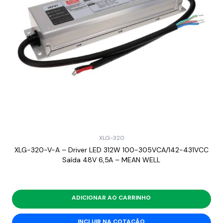
XLG-320
XLG-320-V-A – Driver LED 312W 100-305VCA/142-431VCC
Saída 48V 6,5A – MEAN WELL
ADICIONAR AO CARRINHO
INCLUIR NA COTAÇÃO