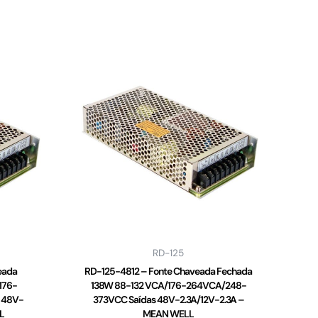
RD-125
eada
RD-125-4812 – Fonte Chaveada Fechada
176-
138W 88-132 VCA/176-264VCA/248-
 48V-
373VCC Saídas 48V-2.3A/12V-2.3A –
L
MEAN WELL