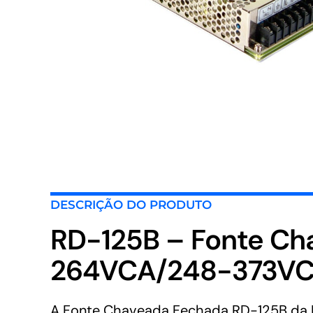
DESCRIÇÃO DO PRODUTO
RD-125B – Fonte Ch
264VCA/248-373VCC
A Fonte Chaveada Fechada RD-125B da M