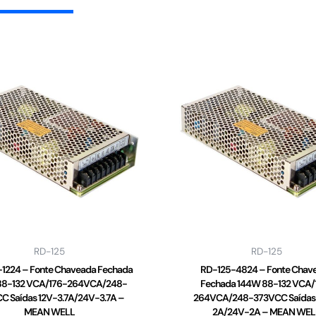
RD-125
RD-125
1224 – Fonte Chaveada Fechada
RD-125-4824 – Fonte Chav
88-132 VCA/176-264VCA/248-
Fechada 144W 88-132 VCA/
C Saídas 12V-3.7A/24V-3.7A –
264VCA/248-373VCC Saídas
MEAN WELL
2A/24V-2A – MEAN WEL