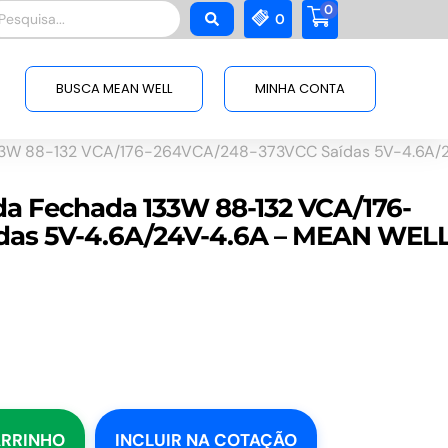
0
squisar
0
BUSCA MEAN WELL
MINHA CONTA
33W 88-132 VCA/176-264VCA/248-373VCC Saídas 5V-4.6A/
da Fechada 133W 88-132 VCA/176-
das 5V-4.6A/24V-4.6A – MEAN WEL
ARRINHO
INCLUIR NA COTAÇÃO