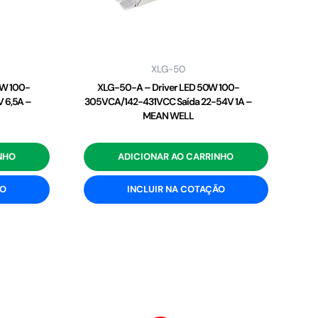
XLG-50
2W 100-
XLG-50-A – Driver LED 50W 100-
 6,5A –
305VCA/142-431VCC Saída 22-54V 1A –
MEAN WELL
NHO
ADICIONAR AO CARRINHO
ÃO
INCLUIR NA COTAÇÃO