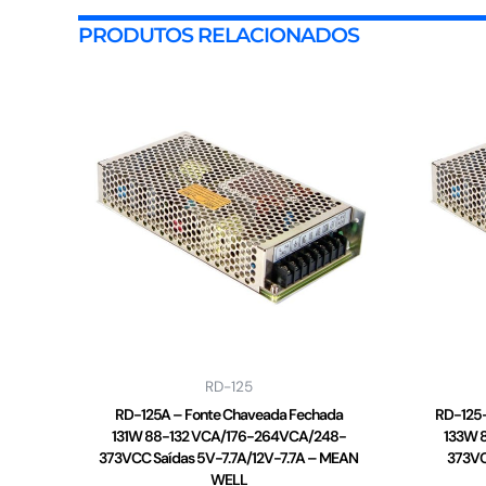
PRODUTOS RELACIONADOS
RD-125
RD-125A – Fonte Chaveada Fechada
RD-125-
131W 88-132 VCA/176-264VCA/248-
133W 
373VCC Saídas 5V-7.7A/12V-7.7A – MEAN
373VC
WELL