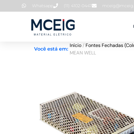
Ir
Whatsapp
(11) 4102-0447
mceig@mceig.
para
o
conteúdo
Início
/
Fontes Fechadas (Col
Você está em:
MEAN WELL