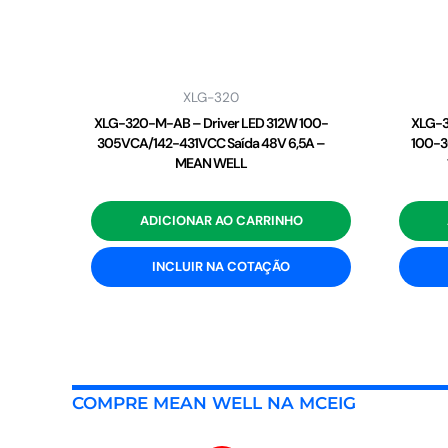
XLG-320
XLG-320-M-AB – Driver LED 312W 100-
XLG-3
305VCA/142-431VCC Saída 48V 6,5A –
100-3
MEAN WELL
ADICIONAR AO CARRINHO
INCLUIR NA COTAÇÃO
COMPRE MEAN WELL NA MCEIG