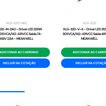
XLG-320-DA2
XLG-320
20-M-DA2 – Driver LED 320W
XLG-320-V-A – Driver LED 31
05VCA/142-431VCC Saída 74-
305VCA/142-431VCC Saída 48V
148V 2,8A – MEAN WELL
MEAN WELL
ADICIONAR AO CARRINHO
ADICIONAR AO CARRI
INCLUIR NA COTAÇÃO
INCLUIR NA COTAÇ