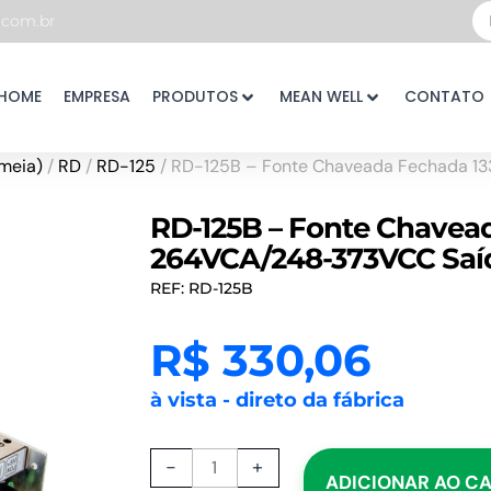
Pe
com.br
...
HOME
EMPRESA
PRODUTOS
MEAN WELL
CONTATO
meia)
/
RD
/
RD-125
/ RD-125B – Fonte Chaveada Fechada 1
RD-125B – Fonte Chavea
264VCA/248-373VCC Saí
REF: RD-125B
R$
330,06
à vista - direto da fábrica
RD-
-
+
ADICIONAR AO C
125B