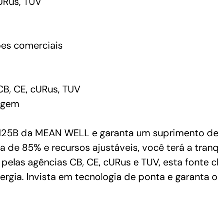
URus, TUV
ões comerciais
CB, CE, cURus, TUV
agem
25B da MEAN WELL e garanta um suprimento de e
ia de 85% e recursos ajustáveis, você terá a tra
elas agências CB, CE, cURus e TUV, esta fonte c
rgia. Invista em tecnologia de ponta e garanta o