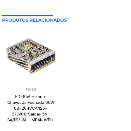
PRODUTOS RELACIONADOS
RD-65
RD-65A – Fonte
Chaveada Fechada 66W
88-264VCA/125-
373VCC Saídas 5V-
6A/12V-3A – MEAN WELL