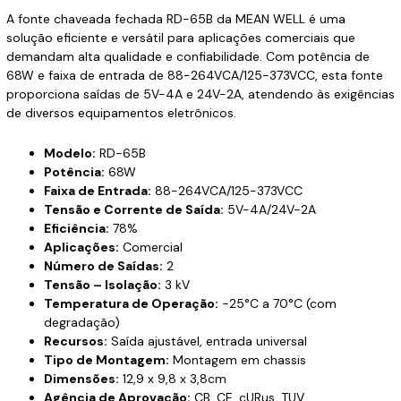
A fonte chaveada fechada RD-65B da MEAN WELL é uma
solução eficiente e versátil para aplicações comerciais que
demandam alta qualidade e confiabilidade. Com potência de
68W e faixa de entrada de 88-264VCA/125-373VCC, esta fonte
proporciona saídas de 5V-4A e 24V-2A, atendendo às exigências
de diversos equipamentos eletrônicos.
Modelo:
RD-65B
Potência:
68W
Faixa de Entrada:
88-264VCA/125-373VCC
Tensão e Corrente de Saída:
5V-4A/24V-2A
Eficiência:
78%
Aplicações:
Comercial
Número de Saídas:
2
Tensão – Isolação:
3 kV
Temperatura de Operação:
-25°C a 70°C (com
degradação)
Recursos:
Saída ajustável, entrada universal
Tipo de Montagem:
Montagem em chassis
Dimensões:
12,9 x 9,8 x 3,8cm
Agência de Aprovação:
CB, CE, cURus, TUV