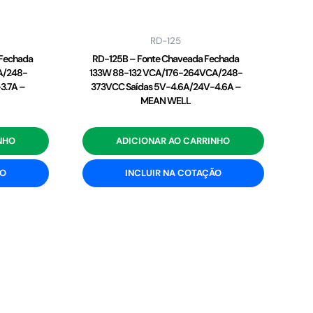
RD-125
 Fechada
RD-125B – Fonte Chaveada Fechada
A/248-
133W 88-132 VCA/176-264VCA/248-
3.7A –
373VCC Saídas 5V-4.6A/24V-4.6A –
MEAN WELL
NHO
ADICIONAR AO CARRINHO
ÃO
INCLUIR NA COTAÇÃO