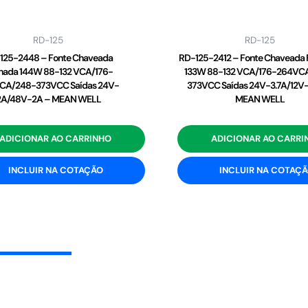
RD-125
RD-125
125-2448 – Fonte Chaveada
RD-125-2412 – Fonte Chaveada
hada 144W 88-132 VCA/176-
133W 88-132 VCA/176-264VC
CA/248-373VCC Saídas 24V-
373VCC Saídas 24V-3.7A/12V-
2A/48V-2A – MEAN WELL
MEAN WELL
ADICIONAR AO CARRINHO
ADICIONAR AO CARRI
INCLUIR NA COTAÇÃO
INCLUIR NA COTAÇ