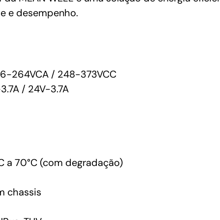
MEAN
de e desempenho.
WELL
quantidade
176-264VCA / 248-373VCC
3.7A / 24V-3.7A
C a 70°C (com degradação)
 chassis