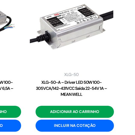
XLG-50
2W 100-
XLG-50-A – Driver LED 50W 100-
 6,5A –
305VCA/142-431VCC Saída 22-54V 1A –
MEAN WELL
NHO
ADICIONAR AO CARRINHO
ÃO
INCLUIR NA COTAÇÃO