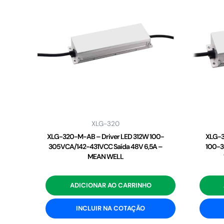
XLG-320
XLG-320-M-AB – Driver LED 312W 100-
XLG-3
305VCA/142-431VCC Saída 48V 6,5A –
100-3
MEAN WELL
ADICIONAR AO CARRINHO
INCLUIR NA COTAÇÃO