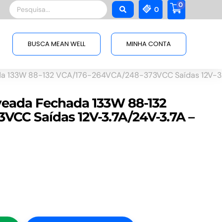
0
Pesquisar
0
...
BUSCA MEAN WELL
MINHA CONTA
da 133W 88-132 VCA/176-264VCA/248-373VCC Saídas 12V-3
veada Fechada 133W 88-132
CC Saídas 12V-3.7A/24V-3.7A –