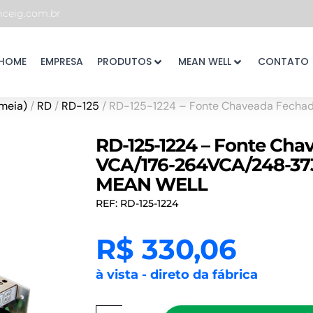
eig.com.br
HOME
EMPRESA
PRODUTOS
MEAN WELL
CONTATO
meia)
/
RD
/
RD-125
/ RD-125-1224 – Fonte Chaveada Fecha
RD-125-1224 – Fonte Cha
VCA/176-264VCA/248-373V
MEAN WELL
REF: RD-125-1224
R$
330,06
à vista - direto da fábrica