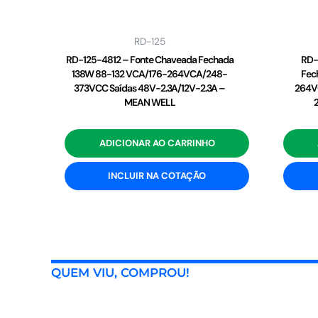
RD-125
RD-125-4812 – Fonte Chaveada Fechada
RD-
138W 88-132 VCA/176-264VCA/248-
Fec
373VCC Saídas 48V-2.3A/12V-2.3A –
264V
MEAN WELL
ADICIONAR AO CARRINHO
INCLUIR NA COTAÇÃO
QUEM VIU, COMPROU!