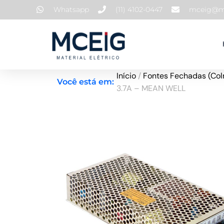
Ir
Whatsapp
(11) 4102-0447
mceig@mc
para
o
conteúdo
Início
/
Fontes Fechadas (Col
Você está em:
3.7A – MEAN WELL