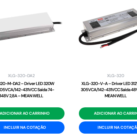
XLG-320-DA2
XLG-320
20-M-DA2 – Driver LED 320W
XLG-320-V-A – Driver LED 31
05VCA/142-431VCC Saída 74-
305VCA/142-431VCC Saída 48V
148V 2,8A – MEAN WELL
MEAN WELL
ADICIONAR AO CARRINHO
ADICIONAR AO CARRI
INCLUIR NA COTAÇÃO
INCLUIR NA COTAÇ