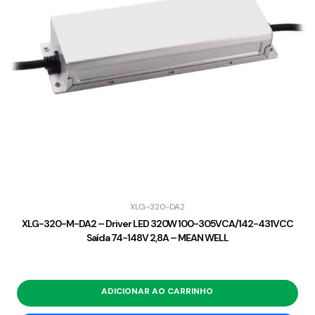
XLG-320-DA2
XLG-320-M-DA2 – Driver LED 320W 100-305VCA/142-431VCC
Saída 74-148V 2,8A – MEAN WELL
ADICIONAR AO CARRINHO