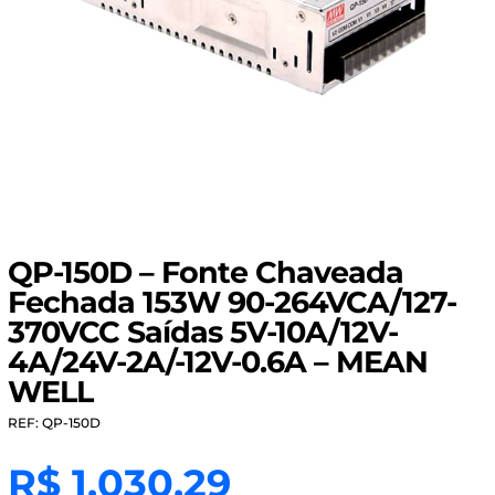
QP-150D – Fonte Chaveada
Fechada 153W 90-264VCA/127-
370VCC Saídas 5V-10A/12V-
4A/24V-2A/-12V-0.6A – MEAN
WELL
REF: QP-150D
R$
1.030,29