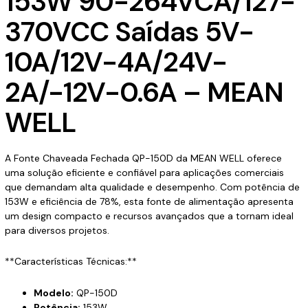
153W 90-264VCA/127-
quantidade
370VCC Saídas 5V-
10A/12V-4A/24V-
2A/-12V-0.6A – MEAN
WELL
A Fonte Chaveada Fechada QP-150D da MEAN WELL oferece
uma solução eficiente e confiável para aplicações comerciais
que demandam alta qualidade e desempenho. Com potência de
153W e eficiência de 78%, esta fonte de alimentação apresenta
um design compacto e recursos avançados que a tornam ideal
para diversos projetos.
**Características Técnicas:**
Modelo:
QP-150D
Potência:
153W