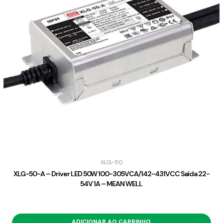
XLG-50
XLG-50-A – Driver LED 50W 100-305VCA/142-431VCC Saída 22-
54V 1A – MEAN WELL
ADICIONAR AO CARRINHO