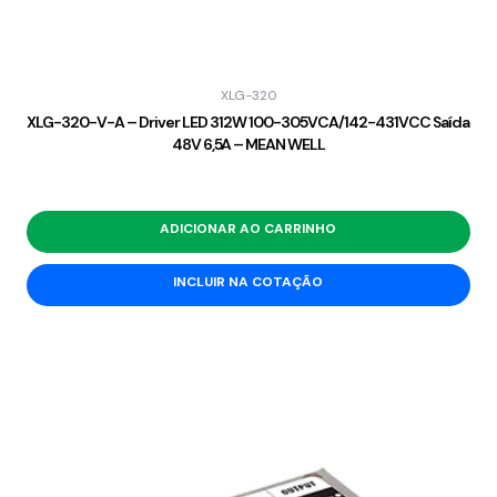
XLG-320
XLG-320-V-A – Driver LED 312W 100-305VCA/142-431VCC Saída
48V 6,5A – MEAN WELL
ADICIONAR AO CARRINHO
INCLUIR NA COTAÇÃO