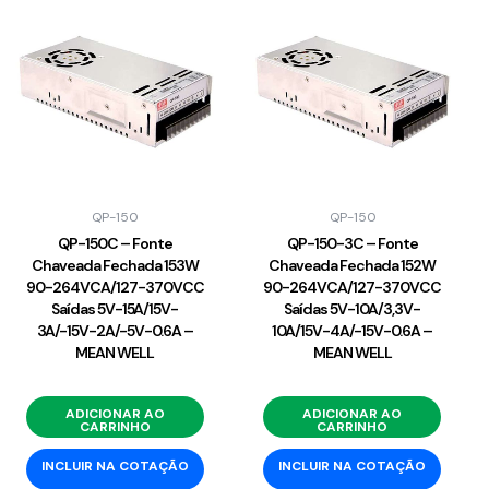
QP-150
QP-150
QP-150C – Fonte
QP-150-3C – Fonte
Chaveada Fechada 153W
Chaveada Fechada 152W
90-264VCA/127-370VCC
90-264VCA/127-370VCC
Saídas 5V-15A/15V-
Saídas 5V-10A/3,3V-
3A/-15V-2A/-5V-0.6A –
10A/15V-4A/-15V-0.6A –
MEAN WELL
MEAN WELL
ADICIONAR AO
ADICIONAR AO
CARRINHO
CARRINHO
INCLUIR NA COTAÇÃO
INCLUIR NA COTAÇÃO