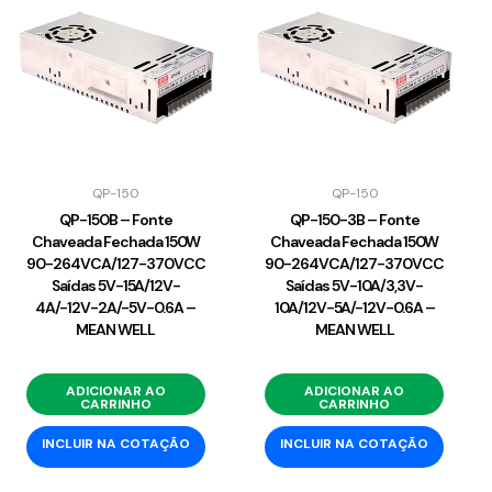
QP-150
QP-150
QP-150B – Fonte
QP-150-3B – Fonte
Chaveada Fechada 150W
Chaveada Fechada 150W
90-264VCA/127-370VCC
90-264VCA/127-370VCC
Saídas 5V-15A/12V-
Saídas 5V-10A/3,3V-
4A/-12V-2A/-5V-0.6A –
10A/12V-5A/-12V-0.6A –
MEAN WELL
MEAN WELL
ADICIONAR AO
ADICIONAR AO
CARRINHO
CARRINHO
INCLUIR NA COTAÇÃO
INCLUIR NA COTAÇÃO