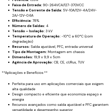
Faixa de Entrada:
90-264VCA/127-370VCC
Tensão e Corrente de Saída:
5V-10A/12V-4A/24V-
2A/-12V-0.6A
Efficiência:
78%
Número de Saídas:
4
Tensão – Isolação:
3 kV
Temperatura de Operação:
-10°C a 60°C (com
degradação)
Recursos:
Saída ajustável, PFC, entrada universal
Tipo de Montagem:
Montagem em chassis
Dimensões:
19,9 x 9,9 x 5cm
Agência de Aprovação:
CB, CE, cURus, TUV
**Aplicações e Benefícios:**
Perfeita para uso em aplicações comerciais que exigem
alta qualidade
Design compacto e eficiente que economiza espaço e
energia
Recursos avançados como saída ajustável e PFC garantem
versatilidade e desempenho superior