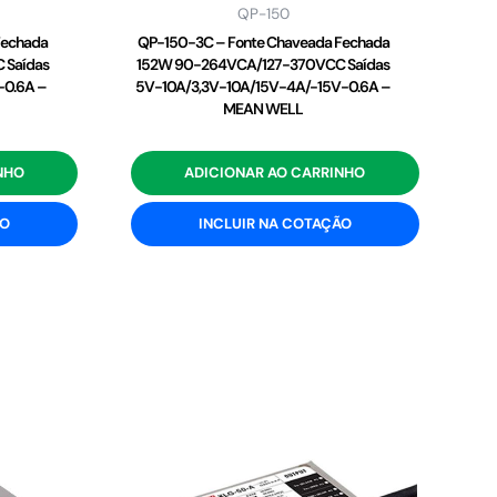
QP-150
Fechada
QP-150-3C – Fonte Chaveada Fechada
 Saídas
152W 90-264VCA/127-370VCC Saídas
-0.6A –
5V-10A/3,3V-10A/15V-4A/-15V-0.6A –
MEAN WELL
NHO
ADICIONAR AO CARRINHO
ÃO
INCLUIR NA COTAÇÃO