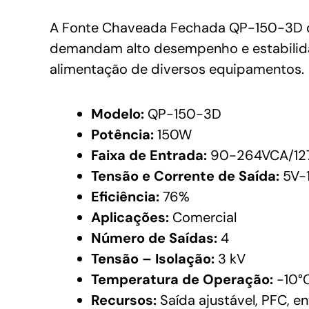
A Fonte Chaveada Fechada QP-150-3D da
demandam alto desempenho e estabilidad
alimentação de diversos equipamentos.
Modelo:
QP-150-3D
Potência:
150W
Faixa de Entrada:
90-264VCA/12
Tensão e Corrente de Saída:
5V-1
Eficiência:
76%
Aplicações:
Comercial
Número de Saídas:
4
Tensão – Isolação:
3 kV
Temperatura de Operação:
-10°C
Recursos:
Saída ajustável, PFC, en