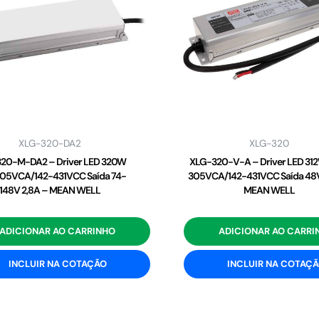
XLG-320-DA2
XLG-320
20-M-DA2 – Driver LED 320W
XLG-320-V-A – Driver LED 31
05VCA/142-431VCC Saída 74-
305VCA/142-431VCC Saída 48V
148V 2,8A – MEAN WELL
MEAN WELL
ADICIONAR AO CARRINHO
ADICIONAR AO CARRI
INCLUIR NA COTAÇÃO
INCLUIR NA COTAÇ