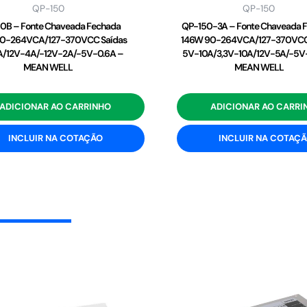
QP-150
QP-150
0B – Fonte Chaveada Fechada
QP-150-3A – Fonte Chaveada 
0-264VCA/127-370VCC Saídas
146W 90-264VCA/127-370VCC
A/12V-4A/-12V-2A/-5V-0.6A –
5V-10A/3,3V-10A/12V-5A/-5V
MEAN WELL
MEAN WELL
ADICIONAR AO CARRINHO
ADICIONAR AO CARRI
INCLUIR NA COTAÇÃO
INCLUIR NA COTAÇ