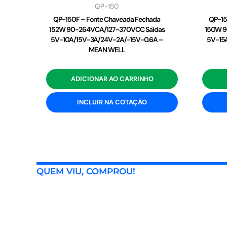
QP-150
QP-150F – Fonte Chaveada Fechada
QP-15
152W 90-264VCA/127-370VCC Saídas
150W 9
5V-10A/15V-3A/24V-2A/-15V-0.6A –
5V-15
MEAN WELL
ADICIONAR AO CARRINHO
INCLUIR NA COTAÇÃO
QUEM VIU, COMPROU!