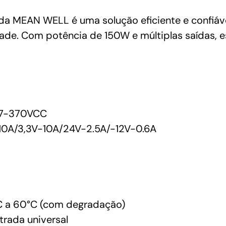
MEAN
WELL
 MEAN WELL é uma solução eficiente e confiáve
quantidade
e. Com potência de 150W e múltiplas saídas, e
7-370VCC
0A/3,3V-10A/24V-2.5A/-12V-0.6A
 a 60°C (com degradação)
trada universal