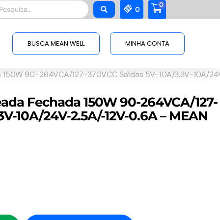
0
squisar
0
BUSCA MEAN WELL
MINHA CONTA
a 150W 90-264VCA/127-370VCC Saídas 5V-10A/3,3V-10A/24
eada Fechada 150W 90-264VCA/127-
3V-10A/24V-2.5A/-12V-0.6A – MEAN