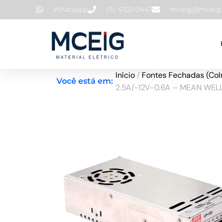
Ir
Whatsapp
(11) 4102-0447
mceig@mceig.
para
o
conteúdo
Início
/
Fontes Fechadas (Col
Você está em:
2.5A/-12V-0.6A – MEAN WEL