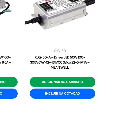
XLG-50
2W 100-
XLG-50-A – Driver LED 50W 100-
 6,5A –
305VCA/142-431VCC Saída 22-54V 1A –
MEAN WELL
NHO
ADICIONAR AO CARRINHO
ÃO
INCLUIR NA COTAÇÃO