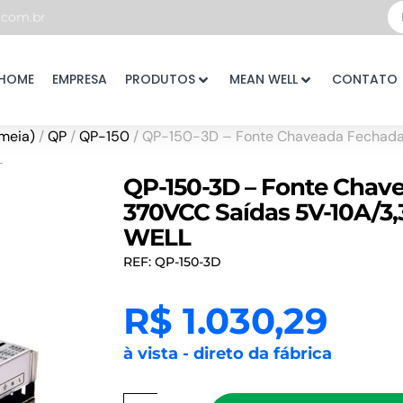
Pe
com.br
...
HOME
EMPRESA
PRODUTOS
MEAN WELL
CONTATO
meia)
/
QP
/
QP-150
/ QP-150-3D – Fonte Chaveada Fechad
L
QP-150-3D – Fonte Chav
370VCC Saídas 5V-10A/3,
WELL
REF: QP-150-3D
R$
1.030,29
à vista - direto da fábrica