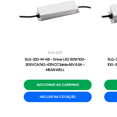
XLG-320
XLG-320-M-AB – Driver LED 312W 100-
XLG-3
305VCA/142-431VCC Saída 48V 6,5A –
100-3
MEAN WELL
ADICIONAR AO CARRINHO
INCLUIR NA COTAÇÃO