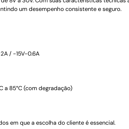
de 8V a 30V. Com suas características técnicas
rantindo um desempenho consistente e seguro.
2A / -15V-0.6A
C a 85°C (com degradação)
dos em que a escolha do cliente é essencial.