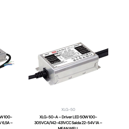
XLG-50
2W 100-
XLG-50-A – Driver LED 50W 100-
 6,5A –
305VCA/142-431VCC Saída 22-54V 1A –
MEAN WELL