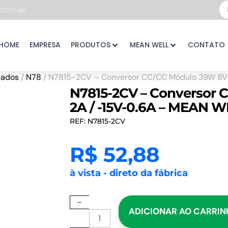
Pe
com.br
...
HOME
EMPRESA
PRODUTOS
MEAN WELL
CONTATO
lados
/
N78
/ N7815-2CV – Conversor CC/CC Módulo 39W 8V
N7815-2CV – Conversor 
2A / -15V-0.6A – MEAN 
REF: N7815-2CV
R$
52,88
à vista - direto da fábrica
N7815-
-
ADICIONAR AO CARRI
2CV
-