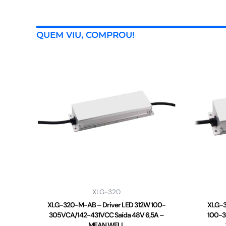
QUEM VIU, COMPROU!
XLG-320
XLG-320-M-AB – Driver LED 312W 100-
XLG-3
305VCA/142-431VCC Saída 48V 6,5A –
100-3
MEAN WELL