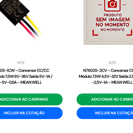
N78
N78
05-1CW – Conversor CC/CC
N78025-2CV – Conversor C
do 7,5W 8V-36V Saída 5V-1A /
Módulo 7.5W 4,5V-32V Saída 2,
-5V-0.5A – MEAN WELL
-2,5V-1A – MEAN WELL
ADICIONAR AO CARRINHO
ADICIONAR AO CARRI
INCLUIR NA COTAÇÃO
INCLUIR NA COTAÇ