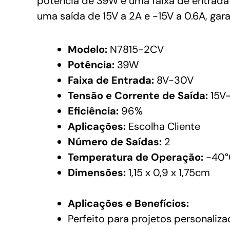
potência de 39W e uma faixa de entrada 
uma saída de 15V a 2A e -15V a 0.6A, ga
Modelo:
N7815-2CV
Potência:
39W
Faixa de Entrada:
8V-30V
Tensão e Corrente de Saída:
15V-
Eficiência:
96%
Aplicações:
Escolha Cliente
Número de Saídas:
2
Temperatura de Operação:
-40°
Dimensões:
1,15 x 0,9 x 1,75cm
Aplicações e Benefícios:
Perfeito para projetos personaliza