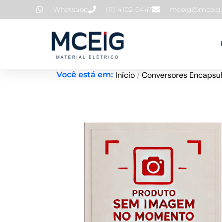
Ir
Whatsapp
(11) 4102-0447
mceig@mceig.
para
o
conteúdo
Início
/
Conversores Encapsu
Você está em: