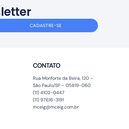
letter
CADASTRE-SE
CONTATO
Rua Monforte da Beira, 120 –
São Paulo/SP – 05819-060
(11) 4102-0447
(11) 97616-3191
mceig@mceig.com.br