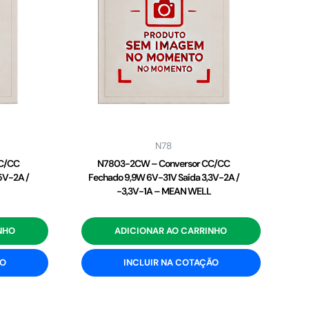
N78
C/CC
N7803-2CW – Conversor CC/CC
5V-2A /
Fechado 9,9W 6V-31V Saída 3,3V-2A /
-3,3V-1A – MEAN WELL
NHO
ADICIONAR AO CARRINHO
ÃO
INCLUIR NA COTAÇÃO