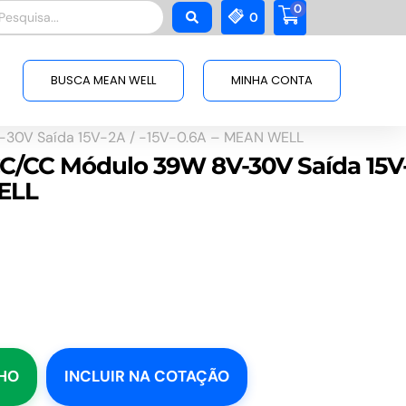
0
squisar
0
BUSCA MEAN WELL
MINHA CONTA
-30V Saída 15V-2A / -15V-0.6A – MEAN WELL
CC/CC Módulo 39W 8V-30V Saída 15V
WELL
NHO
INCLUIR NA COTAÇÃO