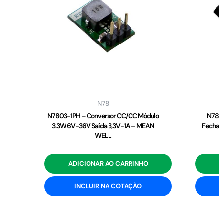
N78
N7803-1PH – Conversor CC/CC Módulo
N78
3.3W 6V-36V Saída 3,3V-1A – MEAN
Fecha
WELL
ADICIONAR AO CARRINHO
INCLUIR NA COTAÇÃO