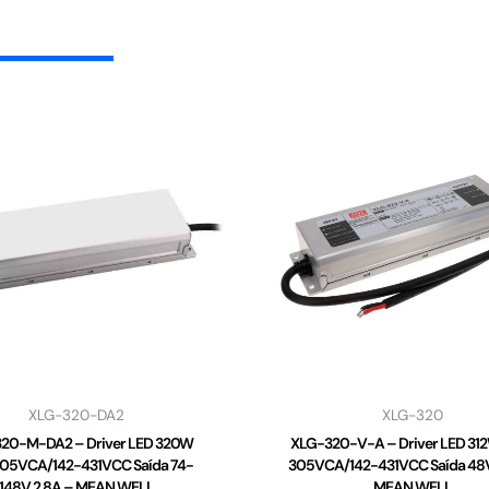
XLG-320-DA2
XLG-320
20-M-DA2 – Driver LED 320W
XLG-320-V-A – Driver LED 31
05VCA/142-431VCC Saída 74-
305VCA/142-431VCC Saída 48V
148V 2,8A – MEAN WELL
MEAN WELL