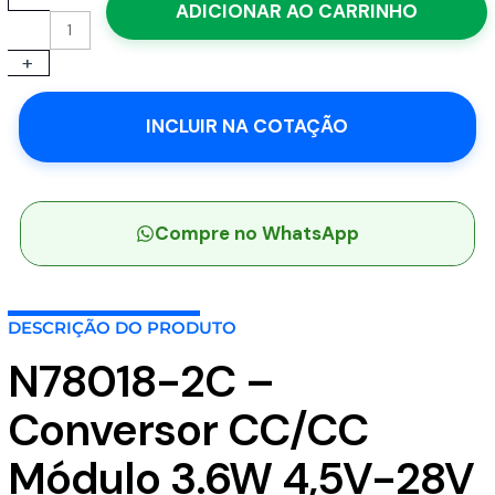
ADICIONAR AO CARRINHO
2C
-
+
Conversor
CC/CC
Módulo
INCLUIR NA COTAÇÃO
3.6W
4,5V-
28V
Saída
Compre no WhatsApp
1,8V-
2A
-
MEAN
DESCRIÇÃO DO PRODUTO
WELL
quantidade
N78018-2C –
Conversor CC/CC
Módulo 3.6W 4,5V-28V