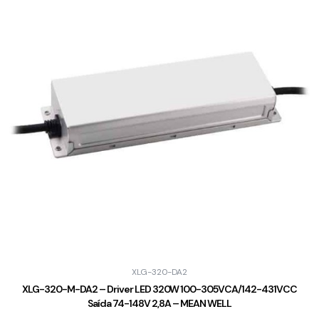
XLG-320-DA2
XLG-320-M-DA2 – Driver LED 320W 100-305VCA/142-431VCC
Saída 74-148V 2,8A – MEAN WELL