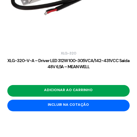
XLG-320
XLG-320-V-A – Driver LED 312W 100-305VCA/142-431VCC Saída
48V 6,5A – MEAN WELL
ADICIONAR AO CARRINHO
INCLUIR NA COTAÇÃO