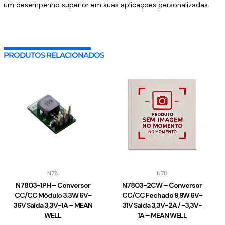
um desempenho superior em suas aplicações personalizadas.
PRODUTOS RELACIONADOS
N78
N78
N7803-1PH – Conversor
N7803-2CW – Conversor
CC/CC Módulo 3.3W 6V-
CC/CC Fechado 9,9W 6V-
36V Saída 3,3V-1A – MEAN
31V Saída 3,3V-2A / -3,3V-
WELL
1A – MEAN WELL