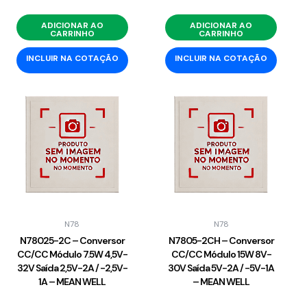
ADICIONAR AO
ADICIONAR AO
CARRINHO
CARRINHO
INCLUIR NA COTAÇÃO
INCLUIR NA COTAÇÃO
N78
N78
N78025-2C – Conversor
N7805-2CH – Conversor
CC/CC Módulo 7.5W 4,5V-
CC/CC Módulo 15W 8V-
32V Saída 2,5V-2A / -2,5V-
30V Saída 5V-2A / -5V-1A
1A – MEAN WELL
– MEAN WELL