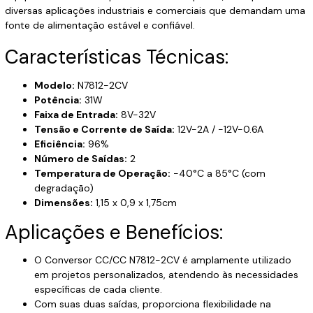
diversas aplicações industriais e comerciais que demandam uma
fonte de alimentação estável e confiável.
Características Técnicas:
Modelo:
N7812-2CV
Potência:
31W
Faixa de Entrada:
8V-32V
Tensão e Corrente de Saída:
12V-2A / -12V-0.6A
Eficiência:
96%
Número de Saídas:
2
Temperatura de Operação:
-40°C a 85°C (com
degradação)
Dimensões:
1,15 x 0,9 x 1,75cm
Aplicações e Benefícios:
O Conversor CC/CC N7812-2CV é amplamente utilizado
em projetos personalizados, atendendo às necessidades
específicas de cada cliente.
Com suas duas saídas, proporciona flexibilidade na