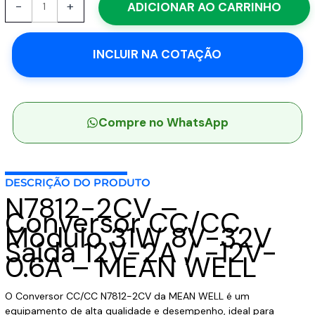
-
+
ADICIONAR AO CARRINHO
2CV
-
Conversor
INCLUIR NA COTAÇÃO
CC/CC
Módulo
31W
8V-
32V
Compre no WhatsApp
Saída
12V-
2A
DESCRIÇÃO DO PRODUTO
/
N7812-2CV –
-12V-
Conversor CC/CC
0.6A
Módulo 31W 8V-32V
-
Saída 12V-2A / -12V-
MEAN
0.6A – MEAN WELL
WELL
quantidade
O Conversor CC/CC N7812-2CV da MEAN WELL é um
equipamento de alta qualidade e desempenho, ideal para