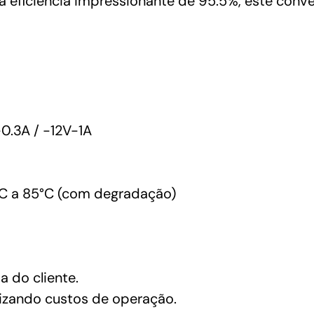
a eficiência impressionante de 95.5%, este conve
0.3A / -12V-1A
C a 85°C (com degradação)
a do cliente.
mizando custos de operação.