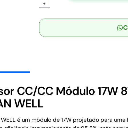
+
Conversor
CC/CC
Módulo
C
17W
8V-
36V
Saída
12V-
0.3A
/
-12V-
1A
sor CC/CC Módulo 17W 8
-
EAN WELL
MEAN
WELL
quantidade
ELL é um módulo de 17W projetado para uma fa