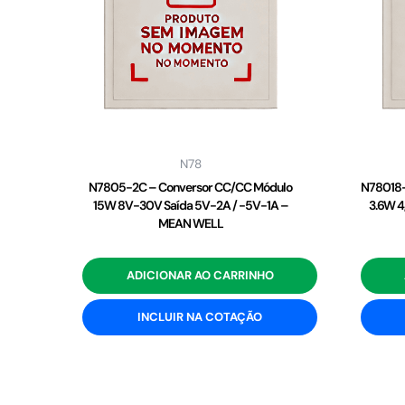
N78
N7805-2C – Conversor CC/CC Módulo
N78018-
15W 8V-30V Saída 5V-2A / -5V-1A –
3.6W 4
MEAN WELL
ADICIONAR AO CARRINHO
INCLUIR NA COTAÇÃO