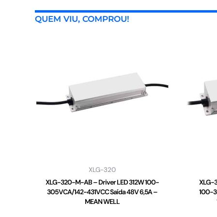
QUEM VIU, COMPROU!
XLG-320
XLG-320-M-AB – Driver LED 312W 100-
XLG-3
305VCA/142-431VCC Saída 48V 6,5A –
100-3
MEAN WELL