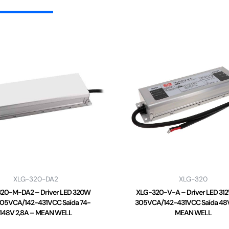
XLG-320-DA2
XLG-320
20-M-DA2 – Driver LED 320W
XLG-320-V-A – Driver LED 31
05VCA/142-431VCC Saída 74-
305VCA/142-431VCC Saída 48V
148V 2,8A – MEAN WELL
MEAN WELL