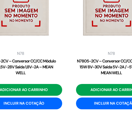
N78
N78
2CV – Conversor CC/CC Módulo
N7805-2CV – Conversor CC/CC
,5V-28V Saída 1,8V-2A – MEAN
15W 8V-30V Saída 5V-2A / -5
WELL
MEAN WELL
ADICIONAR AO CARRINHO
ADICIONAR AO CARRI
INCLUIR NA COTAÇÃO
INCLUIR NA COTAÇ