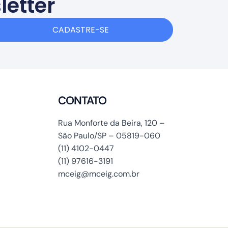
letter
CADASTRE-SE
CONTATO
Rua Monforte da Beira, 120 –
São Paulo/SP – 05819-060
(11) 4102-0447
(11) 97616-3191
mceig@mceig.com.br