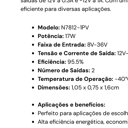
saídas de 12V a 0.3A e -12V a 1A. Com um
eficiente para diversas aplicações.
Modelo:
N7812-1PV
Potência:
17W
Faixa de Entrada:
8V-36V
Tensão e Corrente de Saída:
12V-
Eficiência:
95.5%
Número de Saídas:
2
Temperatura de Operação:
-40°
Dimensões:
1,05 x 0,75 x 1,6cm
Aplicações e benefícios:
Perfeito para aplicações de escolh
Alta eficiência energética, econo