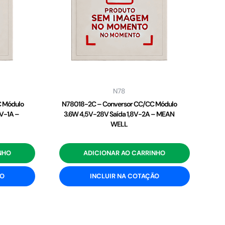
N78
 Módulo
N78018-2C – Conversor CC/CC Módulo
V-1A –
3.6W 4,5V-28V Saída 1,8V-2A – MEAN
WELL
NHO
ADICIONAR AO CARRINHO
ÃO
INCLUIR NA COTAÇÃO