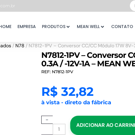
Pe
com.br
...
HOME
EMPRESA
PRODUTOS
MEAN WELL
CONTATO
lados
/
N78
/ N7812-1PV – Conversor CC/CC Módulo 17W 8V-3
N7812-1PV – Conversor C
0.3A / -12V-1A – MEAN W
REF: N7812-1PV
R$
32,82
à vista - direto da fábrica
N7812-
-
ADICIONAR AO CARRI
1PV
-