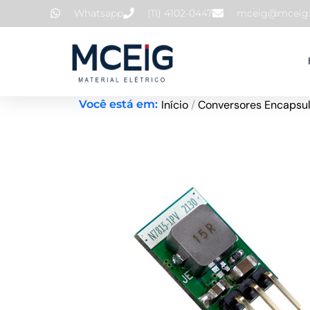
Ir
Whatsapp
(11) 4102-0447
mceig@mceig.
para
o
conteúdo
Início
/
Conversores Encapsu
Você está em: