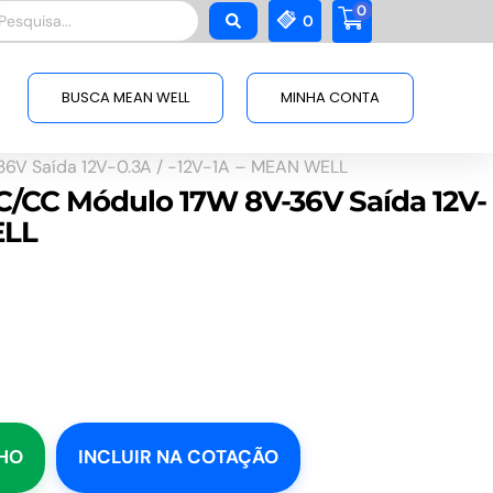
0
squisar
0
BUSCA MEAN WELL
MINHA CONTA
6V Saída 12V-0.3A / -12V-1A – MEAN WELL
C/CC Módulo 17W 8V-36V Saída 12V-
ELL
NHO
INCLUIR NA COTAÇÃO