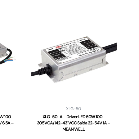
XLG-50
2W 100-
XLG-50-A – Driver LED 50W 100-
 6,5A –
305VCA/142-431VCC Saída 22-54V 1A –
MEAN WELL