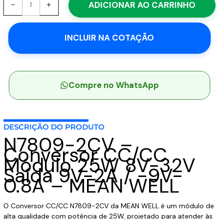
-
+
ADICIONAR AO CARRINHO
2CV
-
Conversor
INCLUIR NA COTAÇÃO
CC/CC
Módulo
25W
8V-
32V
Compre no WhatsApp
Saída
9V-
2A
DESCRIÇÃO DO PRODUTO
/
N7809-2CV –
-9V-
Conversor CC/CC
0.8A
Módulo 25W 8V-32V
-
Saída 9V-2A / -9V-
MEAN
0.8A – MEAN WELL
WELL
quantidade
O Conversor CC/CC N7809-2CV da MEAN WELL é um módulo de
alta qualidade com potência de 25W, projetado para atender às