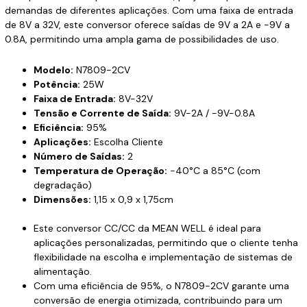
demandas de diferentes aplicações. Com uma faixa de entrada
de 8V a 32V, este conversor oferece saídas de 9V a 2A e -9V a
0.8A, permitindo uma ampla gama de possibilidades de uso.
Modelo:
N7809-2CV
Potência:
25W
Faixa de Entrada:
8V-32V
Tensão e Corrente de Saída:
9V-2A / -9V-0.8A
Eficiência:
95%
Aplicações:
Escolha Cliente
Número de Saídas:
2
Temperatura de Operação:
-40°C a 85°C (com
degradação)
Dimensões:
1,15 x 0,9 x 1,75cm
Este conversor CC/CC da MEAN WELL é ideal para
aplicações personalizadas, permitindo que o cliente tenha
flexibilidade na escolha e implementação de sistemas de
alimentação.
Com uma eficiência de 95%, o N7809-2CV garante uma
conversão de energia otimizada, contribuindo para um