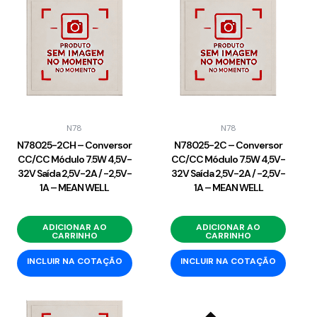
N78
N78
N78025-2CH – Conversor
N78025-2C – Conversor
CC/CC Módulo 7.5W 4,5V-
CC/CC Módulo 7.5W 4,5V-
32V Saída 2,5V-2A / -2,5V-
32V Saída 2,5V-2A / -2,5V-
1A – MEAN WELL
1A – MEAN WELL
ADICIONAR AO
ADICIONAR AO
CARRINHO
CARRINHO
INCLUIR NA COTAÇÃO
INCLUIR NA COTAÇÃO