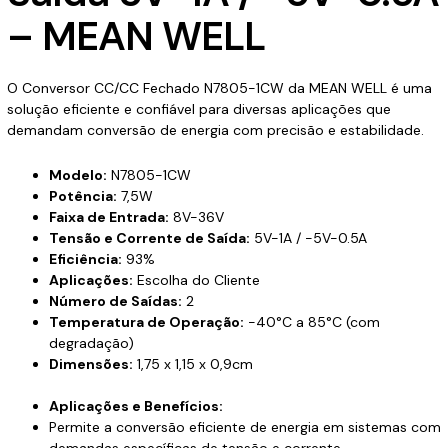
– MEAN WELL
O Conversor CC/CC Fechado N7805-1CW da MEAN WELL é uma
solução eficiente e confiável para diversas aplicações que
demandam conversão de energia com precisão e estabilidade.
Modelo:
N7805-1CW
Potência:
7,5W
Faixa de Entrada:
8V-36V
Tensão e Corrente de Saída:
5V-1A / -5V-0.5A
Eficiência:
93%
Aplicações:
Escolha do Cliente
Número de Saídas:
2
Temperatura de Operação:
-40°C a 85°C (com
degradação)
Dimensões:
1,75 x 1,15 x 0,9cm
Aplicações e Benefícios:
Permite a conversão eficiente de energia em sistemas com