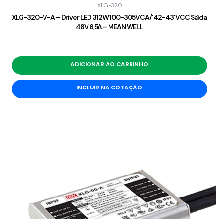
XLG-320
XLG-320-V-A – Driver LED 312W 100-305VCA/142-431VCC Saída
48V 6,5A – MEAN WELL
ADICIONAR AO CARRINHO
INCLUIR NA COTAÇÃO