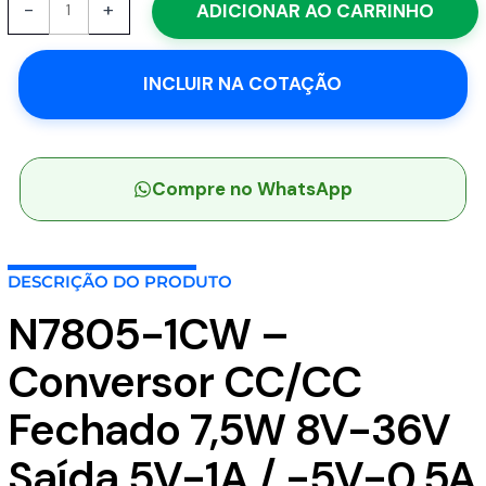
-
+
ADICIONAR AO CARRINHO
1CW
-
Conversor
INCLUIR NA COTAÇÃO
CC/CC
Fechado
7,5W
8V-
36V
Compre no WhatsApp
Saída
5V-
1A
DESCRIÇÃO DO PRODUTO
/
-5V-
N7805-1CW –
0.5A
-
Conversor CC/CC
MEAN
WELL
Fechado 7,5W 8V-36V
quantidade
Saída 5V-1A / -5V-0.5A