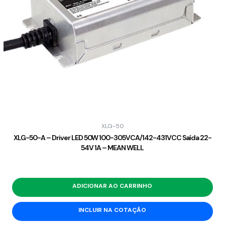
XLG-50
XLG-50-A – Driver LED 50W 100-305VCA/142-431VCC Saída 22-
54V 1A – MEAN WELL
ADICIONAR AO CARRINHO
INCLUIR NA COTAÇÃO