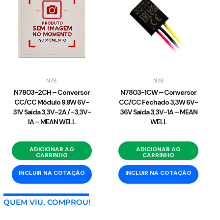
N78
N78
N7803-2CH – Conversor
N7803-1CW – Conversor
CC/CC Módulo 9.9W 6V-
CC/CC Fechado 3,3W 6V-
31V Saída 3,3V-2A / -3,3V-
36V Saída 3,3V-1A – MEAN
1A – MEAN WELL
WELL
ADICIONAR AO
ADICIONAR AO
CARRINHO
CARRINHO
INCLUIR NA COTAÇÃO
INCLUIR NA COTAÇÃO
QUEM VIU, COMPROU!