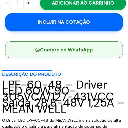
-
+
ADICIONAR AO CARRINHO
60-
48
-
INCLUIR NA COTAÇÃO
Driver
LED
60W
90-
305VCA/127-
Compre no WhatsApp
431VCC
Saída
28,8-
DESCRIÇÃO DO PRODUTO
48V
LPF-60-48 – Driver
1,25A
LED 60W 90-
-
305VCA/127-431VCC
MEAN
Saída 28,8-48V 1,25A –
WELL
MEAN WELL
quantidade
O Driver LED LPF-60-48 da MEAN WELL é uma solução de alta
qualidade e eficiência para alimentação de sistemas de