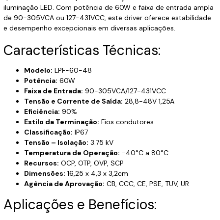
iluminação LED. Com potência de 60W e faixa de entrada ampla
de 90-305VCA ou 127-431VCC, este driver oferece estabilidade
e desempenho excepcionais em diversas aplicações.
Características Técnicas:
Modelo:
LPF-60-48
Potência:
60W
Faixa de Entrada:
90-305VCA/127-431VCC
Tensão e Corrente de Saída:
28,8-48V 1,25A
Eficiência:
90%
Estilo da Terminação:
Fios condutores
Classificação:
IP67
Tensão – Isolação:
3.75 kV
Temperatura de Operação:
-40°C a 80°C
Recursos:
OCP, OTP, OVP, SCP
Dimensões:
16,25 x 4,3 x 3,2cm
Agência de Aprovação:
CB, CCC, CE, PSE, TUV, UR
Aplicações e Benefícios: