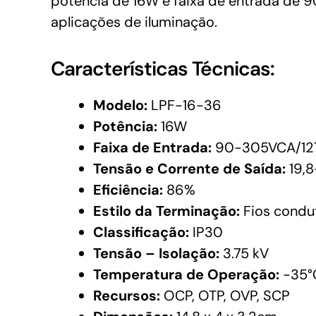
potência de 16W e faixa de entrada de 
aplicações de iluminação.
Características Técnicas:
Modelo:
LPF-16-36
Potência:
16W
Faixa de Entrada:
90-305VCA/12
Tensão e Corrente de Saída:
19,8
Eficiência:
86%
Estilo da Terminação:
Fios condu
Classificação:
IP30
Tensão – Isolação:
3.75 kV
Temperatura de Operação:
-35°
Recursos:
OCP, OTP, OVP, SCP