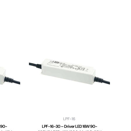
LPF-16
 90-
LPF-16-30 – Driver LED 16W 90-