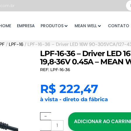
Pe
com.br
...
HOME
EMPRESA
PRODUTOS
MEAN WELL
CONTATO
PF
/
LPF-16
/ LPF-16-36 – Driver LED 16W 90-305VCA/127-4
LPF-16-36 – Driver LED 
19,8-36V 0.45A – MEAN 
REF: LPF-16-36
R$
222,47
à vista - direto da fábrica
LPF-
-
ADICIONAR AO CARRI
16-
36