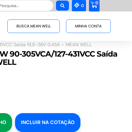
0
squisar
0
BUSCA MEAN WELL
MINHA CONTA
31VCC Saída 19,8-36V 0.45A – MEAN WELL
16W 90-305VCA/127-431VCC Saída
WELL
NHO
INCLUIR NA COTAÇÃO