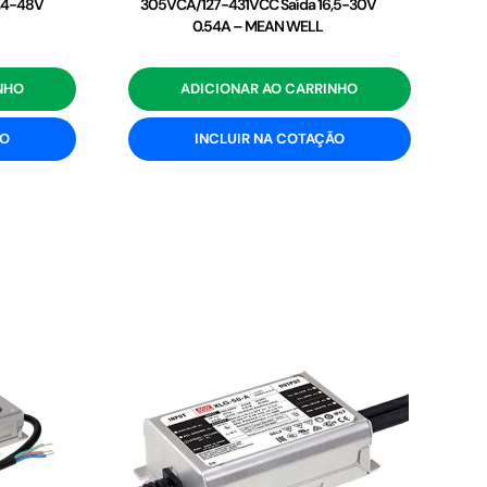
,4-48V
305VCA/127-431VCC Saída 16,5-30V
0.54A – MEAN WELL
NHO
ADICIONAR AO CARRINHO
ÃO
INCLUIR NA COTAÇÃO