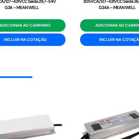
A/127-431VCC Saída 29,7-54V
305VCA/127-431VCC Saída 26
0.3A – MEAN WELL
0.34A – MEAN WELL
ADICIONAR AO CARRINHO
ADICIONAR AO CARRI
INCLUIR NA COTAÇÃO
INCLUIR NA COTAÇ