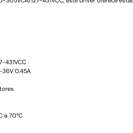
90-305VCA/127-431VCC, este driver oferece estab
7-431VCC
-36V 0.45A
tores
C a 70°C