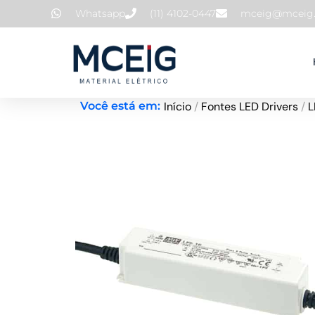
Ir
Whatsapp
(11) 4102-0447
mceig@mceig.
para
o
conteúdo
Início
/
Fontes LED Drivers
/
L
Você está em: