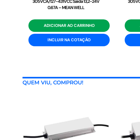
305VCA/127-431VCC Saída 13,2-24V
305VC
0.67A – MEAN WELL
ADICIONAR AO CARRINHO
INCLUIR NA COTAÇÃO
QUEM VIU, COMPROU!