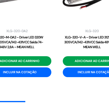
XLG-320-DA2
XLG-320
20-M-DA2 – Driver LED 320W
XLG-320-V-A – Driver LED 31
05VCA/142-431VCC Saída 74-
305VCA/142-431VCC Saída 48V
148V 2,8A – MEAN WELL
MEAN WELL
ADICIONAR AO CARRINHO
ADICIONAR AO CARRI
INCLUIR NA COTAÇÃO
INCLUIR NA COTAÇ