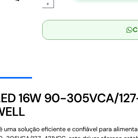
+
-
Driver
LED
C
16W
90-
305VCA/127-
431VCC
Saída
19,8-
36V
0.45A
-
 LED 16W 90-305VCA/127
MEAN
WELL
WELL
quantidade
uma solução eficiente e confiável para aliment