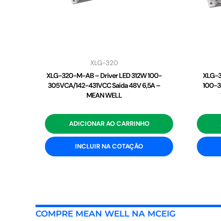
XLG-320
XLG-320-M-AB – Driver LED 312W 100-
XLG-3
305VCA/142-431VCC Saída 48V 6,5A –
100-3
MEAN WELL
ADICIONAR AO CARRINHO
INCLUIR NA COTAÇÃO
COMPRE MEAN WELL NA MCEIG