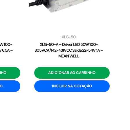
XLG-50
2W 100-
XLG-50-A – Driver LED 50W 100-
 6,5A –
305VCA/142-431VCC Saída 22-54V 1A –
MEAN WELL
NHO
ADICIONAR AO CARRINHO
ÃO
INCLUIR NA COTAÇÃO