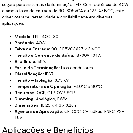
segura para sistemas de iluminação LED. Com potência de 40W
e ampla faixa de entrada de 90-305VCA ou 127-431VCC, este
driver oferece versatilidade e confiabilidade em diversas
aplicações.
Modelo:
LPF-40D-30
Potência:
40W
Faixa de Entrada:
90-305VCA/127-431VCC
Tensão e Corrente de Saída:
18-30V 1,34A
Eficiência:
88%
Estilo da Terminação:
Fios condutores
Classificação:
IP67
Tensão – Isolação:
3.75 kV
Temperatura de Operação:
-40°C a 80°C
Recursos:
OCP, OTP, OVP, SCP
Dimming:
Analógico, PWM
Dimensões:
16,25 x 4,3 x 3,2cm
Agência de Aprovação:
CB, CCC, CE, cURus, ENEC, PSE,
TUV
Aplicações e Benefícios: