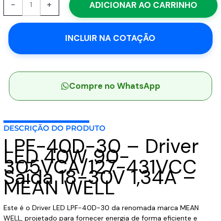
-
+
ADICIONAR AO CARRINHO
40D-
30
-
INCLUIR NA COTAÇÃO
Driver
LED
40W
90-
305VCA/127-
Compre no WhatsApp
431VCC
Saída
18-
DESCRIÇÃO DO PRODUTO
30V
LPF-40D-30 – Driver
1,34A
LED 40W 90-
-
305VCA/127-431VCC
MEAN
Saída 18-30V 1,34A –
WELL
MEAN WELL
quantidade
Este é o Driver LED LPF-40D-30 da renomada marca MEAN
WELL, projetado para fornecer energia de forma eficiente e