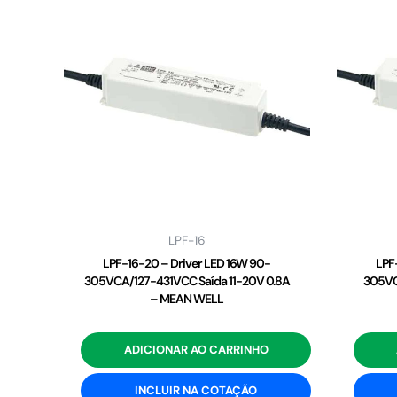
LPF-16
LPF-16-20 – Driver LED 16W 90-
LPF
305VCA/127-431VCC Saída 11-20V 0.8A
305VC
– MEAN WELL
ADICIONAR AO CARRINHO
INCLUIR NA COTAÇÃO