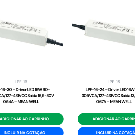
LPF-16
LPF-16
-16-30 – Driver LED 16W 90-
LPF-16-24 – Driver LED 16W
A/127-431VCC Saída 16,5-30V
305VCA/127-431VCC Saída 13
0.54A – MEAN WELL
0.67A – MEAN WELL
ADICIONAR AO CARRINHO
ADICIONAR AO CARRI
INCLUIR NA COTAÇÃO
INCLUIR NA COTAÇ