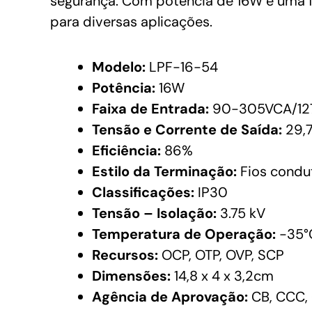
segurança. Com potência de 16W e uma f
para diversas aplicações.
Modelo:
LPF-16-54
Potência:
16W
Faixa de Entrada:
90-305VCA/12
Tensão e Corrente de Saída:
29,7
Eficiência:
86%
Estilo da Terminação:
Fios condu
Classificações:
IP30
Tensão – Isolação:
3.75 kV
Temperatura de Operação:
-35°
Recursos:
OCP, OTP, OVP, SCP
Dimensões:
14,8 x 4 x 3,2cm
Agência de Aprovação:
CB, CCC, 