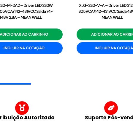
20-M-DA2 – Driver LED 320W
XLG-320-V-A – Driver LED 31
05VCA/142-431VCC Saída 74-
305VCA/142-431VCC Saída 48V
148V 2,8A – MEAN WELL
MEAN WELL
ADICIONAR AO CARRINHO
ADICIONAR AO CARRI
INCLUIR NA COTAÇÃO
INCLUIR NA COTAÇ
tribuição Autorizada
Suporte Pós-Ven