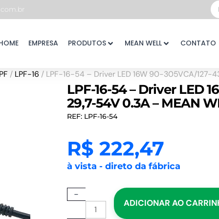
Pe
com.br
...
HOME
EMPRESA
PRODUTOS
MEAN WELL
CONTATO
PF
/
LPF-16
/ LPF-16-54 – Driver LED 16W 90-305VCA/127-4
LPF-16-54 – Driver LED 
29,7-54V 0.3A – MEAN W
REF: LPF-16-54
R$
222,47
à vista - direto da fábrica
LPF-
-
ADICIONAR AO CARRI
16-
54