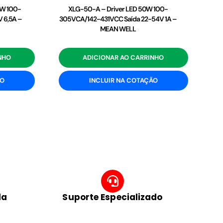
2W 100-
XLG-50-A – Driver LED 50W 100-
 6,5A –
305VCA/142-431VCC Saída 22-54V 1A –
MEAN WELL
NHO
ADICIONAR AO CARRINHO
ÃO
INCLUIR NA COTAÇÃO
da
Suporte Especializado