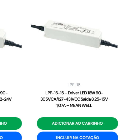
LPF-16
 90-
LPF-16-15 – Driver LED 16W 90-
,2-24V
305VCA/127-431VCC Saída 8,25-15V
1,07A – MEAN WELL
NHO
ADICIONAR AO CARRINHO
ÃO
INCLUIR NA COTAÇÃO