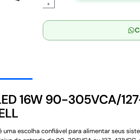
+
-
Driver
LED
C
16W
90-
305VCA/127-
431VCC
Saída
29,7-
54V
0.3A
-
 LED 16W 90-305VCA/127
MEAN
ELL
WELL
quantidade
uma escolha confiável para alimentar seus siste