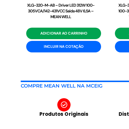
XLG-320-M-AB – Driver LED 312W 100-
XLG-3
305VCA/142-431VCC Saída 48V 6,5A –
100-3
MEAN WELL
ADICIONAR AO CARRINHO
INCLUIR NA COTAÇÃO
COMPRE MEAN WELL NA MCEIG
Produtos Originais
Dis