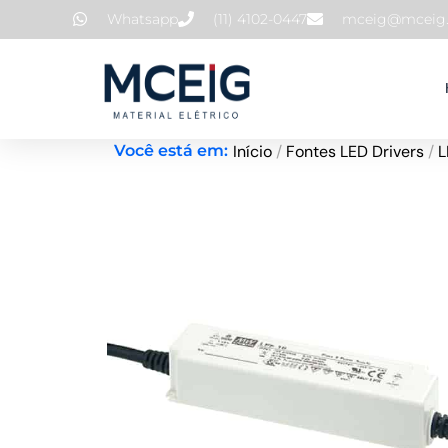
Ir
Whatsapp
(11) 4102-0447
mceig@mceig.
para
o
conteúdo
Início
/
Fontes LED Drivers
/
L
Você está em: