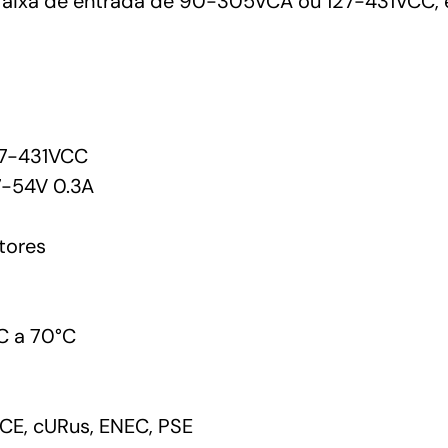
aixa de entrada de 90-305VCA ou 127-431VCC, es
7-431VCC
-54V 0.3A
tores
C a 70°C
CE, cURus, ENEC, PSE