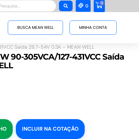
0
squisar
0
BUSCA MEAN WELL
MINHA CONTA
31VCC Saída 29,7-54V 0.3A – MEAN WELL
16W 90-305VCA/127-431VCC Saída
ELL
NHO
INCLUIR NA COTAÇÃO