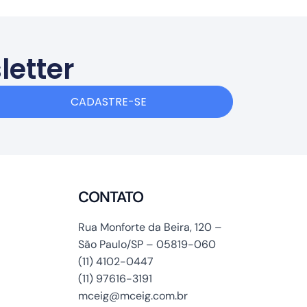
letter
CADASTRE-SE
CONTATO
Rua Monforte da Beira, 120 –
São Paulo/SP – 05819-060
(11) 4102-0447
(11) 97616-3191
mceig@mceig.com.br