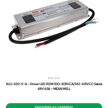
XLG-320
XLG-320-V-A – Driver LED 312W 100-305VCA/142-431VCC Saída
48V 6,5A – MEAN WELL
ADICIONAR AO CARRINHO