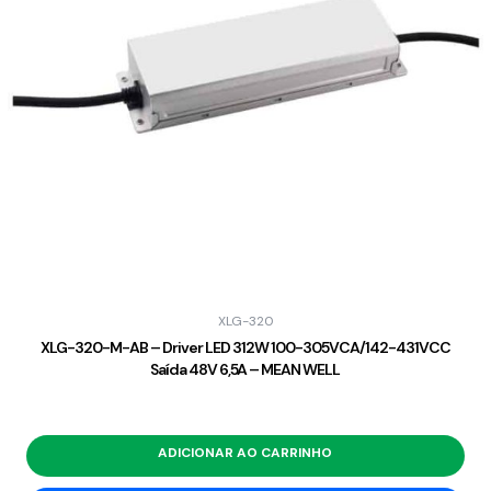
XLG-320
XLG-320-M-AB – Driver LED 312W 100-305VCA/142-431VCC
Saída 48V 6,5A – MEAN WELL
ADICIONAR AO CARRINHO