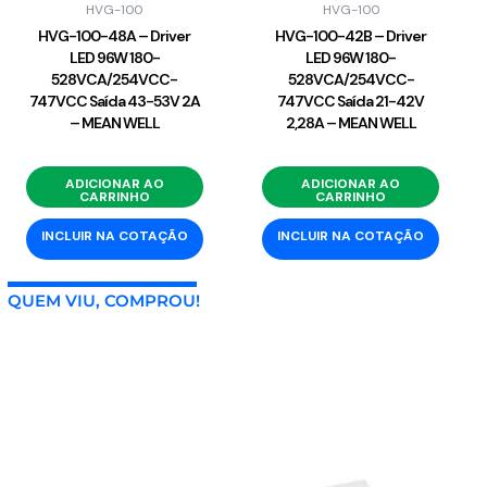
HVG-100
HVG-100
HVG-100-48A – Driver
HVG-100-42B – Driver
LED 96W 180-
LED 96W 180-
528VCA/254VCC-
528VCA/254VCC-
747VCC Saída 43-53V 2A
747VCC Saída 21-42V
– MEAN WELL
2,28A – MEAN WELL
ADICIONAR AO
ADICIONAR AO
CARRINHO
CARRINHO
INCLUIR NA COTAÇÃO
INCLUIR NA COTAÇÃO
QUEM VIU, COMPROU!