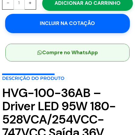
-
+
ADICIONAR AO CARRINHO
100-
36AB
-
INCLUIR NA COTAÇÃO
Driver
LED
95W
180-
528VCA/254VCC-
Compre no WhatsApp
747VCC
Saída
36V
DESCRIÇÃO DO PRODUTO
2,65A
-
HVG-100-36AB –
MEAN
WELL
Driver LED 95W 180-
quantidade
528VCA/254VCC-
747VCC Saída 36V