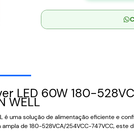
-
Driver
C
LED
60W
180-
528VCA/254VCC-
747VCC
Saída
12V
5A
-
iver LED 60W 180-528
MEAN
WELL
AN WELL
quantidade
é uma solução de alimentação eficiente e confiá
da ampla de 180-528VCA/254VCC-747VCC, este d