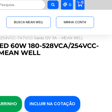
0
squisar
0
BUSCA MEAN WELL
MINHA CONTA
/254VCC-747VCC Saída 12V 5A – MEAN WELL
 LED 60W 180-528VCA/254VCC-
– MEAN WELL
ARRINHO
INCLUIR NA COTAÇÃO