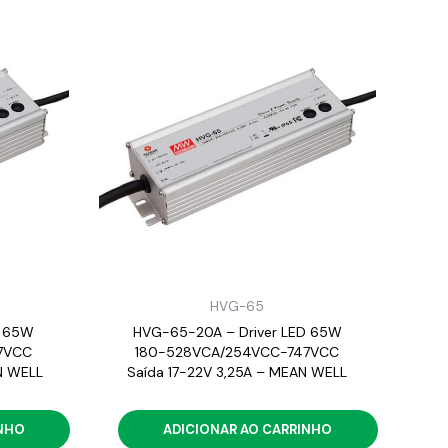
HVG-65
D 65W
HVG-65-20A – Driver LED 65W
7VCC
180-528VCA/254VCC-747VCC
AN WELL
Saída 17-22V 3,25A – MEAN WELL
INHO
ADICIONAR AO CARRINHO