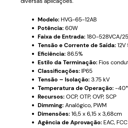
diversas aplicações.
Modelo:
HVG-65-12AB
Potência:
60W
Faixa de Entrada:
180-528VCA/2
Tensão e Corrente de Saída:
12V 
Eficiência:
86.5%
Estilo da Terminação:
Fios condu
Classificações:
IP65
Tensão – Isolação:
3.75 kV
Temperatura de Operação:
-40°
Recursos:
OCP, OTP, OVP, SCP
Dimming:
Analógico, PWM
Dimensões:
16,5 x 6,15 x 3,68cm
Agência de Aprovação:
EAC, FCC