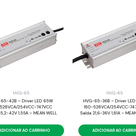
HVG-65
HVG-65
65-42B – Driver LED 65W
HVG-65-36B – Driver LE
-528VCA/254VCC-747VCC
180-528VCA/254VCC-74
25,2-42V 1,55A – MEAN WELL
Saída 21,6-36V 1,81A – ME
ADICIONAR AO CARRINHO
ADICIONAR AO CARR