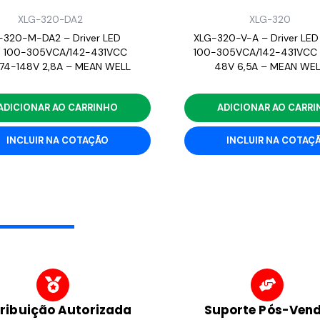
XLG-320-DA2
XLG-320
-320-M-DA2 – Driver LED
XLG-320-V-A – Driver LED
 100-305VCA/142-431VCC
100-305VCA/142-431VCC 
 74-148V 2,8A – MEAN WELL
48V 6,5A – MEAN WEL
ADICIONAR AO CARRINHO
ADICIONAR AO CARR
INCLUIR NA COTAÇÃO
INCLUIR NA COTAÇ
tribuição Autorizada
Suporte Pós-Ven