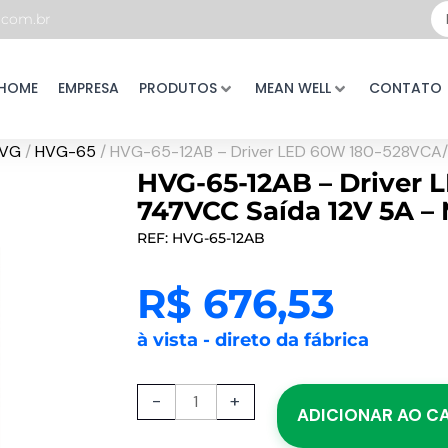
Pe
com.br
...
HOME
EMPRESA
PRODUTOS
MEAN WELL
CONTATO
VG
/
HVG-65
/ HVG-65-12AB – Driver LED 60W 180-528VCA
HVG-65-12AB – Driver
747VCC Saída 12V 5A 
REF: HVG-65-12AB
R$
676,53
à vista - direto da fábrica
HVG-
-
+
ADICIONAR AO C
65-
12AB