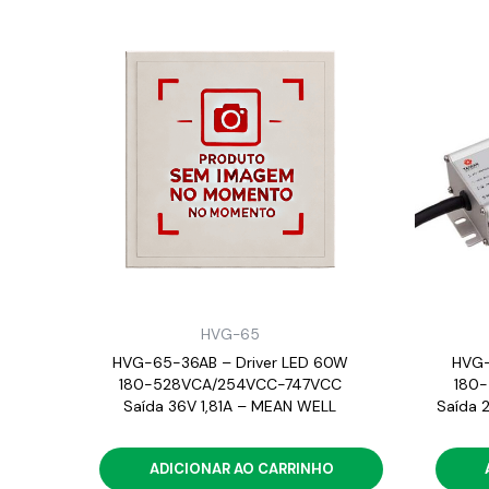
HVG-65
HVG-65-36AB – Driver LED 60W
HVG-
180-528VCA/254VCC-747VCC
180
Saída 36V 1,81A – MEAN WELL
Saída 
ADICIONAR AO CARRINHO