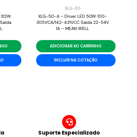
XLG-50
 312W
XLG-50-A – Driver LED 50W 100-
Saída
305VCA/142-431VCC Saída 22-54V
L
1A – MEAN WELL
INHO
ADICIONAR AO CARRINHO
ÃO
INCLUIR NA COTAÇÃO
da
Suporte Especializado