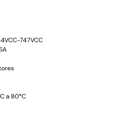
54VCC-747VCC
5A
tores
C a 80°C