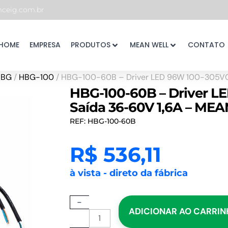
eig.com.br
HOME
EMPRESA
PRODUTOS
MEAN WELL
CONTATO
HBG
/
HBG-100
/ HBG-100-60B – Driver LED 96W 100-305VC
HBG-100-60B – Driver L
Saída 36-60V 1,6A – ME
REF: HBG-100-60B
R$
536,11
à vista - direto da fábrica
HBG-
-
ADICIONAR AO CARRI
100-
60B