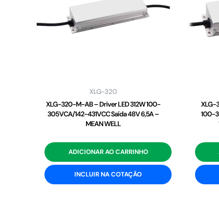
XLG-320
XLG-320-M-AB – Driver LED 312W 100-
XLG-3
305VCA/142-431VCC Saída 48V 6,5A –
100-3
MEAN WELL
ADICIONAR AO CARRINHO
INCLUIR NA COTAÇÃO