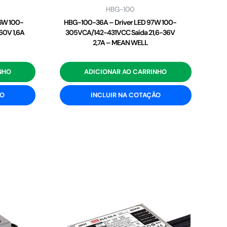
HBG-100
6W 100-
HBG-100-36A – Driver LED 97W 100-
60V 1,6A
305VCA/142-431VCC Saída 21,6-36V
2,7A – MEAN WELL
NHO
ADICIONAR AO CARRINHO
ÃO
INCLUIR NA COTAÇÃO