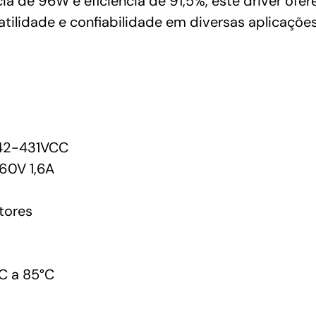
a de 96W e eficiência de 91,5%, este driver ofe
ilidade e confiabilidade em diversas aplicações
42-431VCC
60V 1,6A
tores
C a 85°C