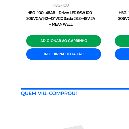
HBG-100
HBG-100-48AB – Driver LED 96W 100-
HBG-1
305VCA/142-431VCC Saída 28,8-48V 2A
305VC
– MEAN WELL
ADICIONAR AO CARRINHO
INCLUIR NA COTAÇÃO
QUEM VIU, COMPROU!