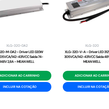
XLG-320-DA2
XLG-320
20-M-DA2 – Driver LED 320W
XLG-320-V-A – Driver LED 31
05VCA/142-431VCC Saída 74-
305VCA/142-431VCC Saída 48V
148V 2,8A – MEAN WELL
MEAN WELL
ADICIONAR AO CARRINHO
ADICIONAR AO CARRI
INCLUIR NA COTAÇÃO
INCLUIR NA COTAÇ