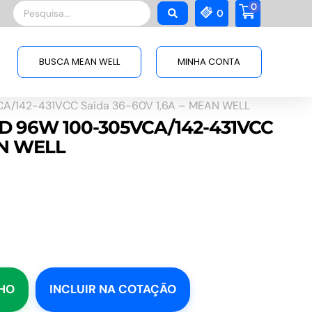
0
Pesquisar
0
...
BUSCA MEAN WELL
MINHA CONTA
A/142-431VCC Saída 36-60V 1,6A – MEAN WELL
ED 96W 100-305VCA/142-431VCC
AN WELL
NHO
INCLUIR NA COTAÇÃO