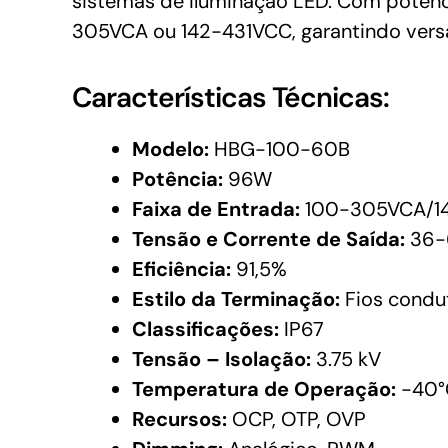
sistemas de iluminação LED. Com potênci
305VCA ou 142-431VCC, garantindo versat
Características Técnicas:
Modelo:
HBG-100-60B
Potência:
96W
Faixa de Entrada:
100-305VCA/1
Tensão e Corrente de Saída:
36-
Eficiência:
91,5%
Estilo da Terminação:
Fios condu
Classificações:
IP67
Tensão – Isolação:
3.75 kV
Temperatura de Operação:
-40°
Recursos:
OCP, OTP, OVP