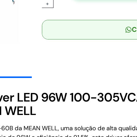
+
-
Driver
LED
C
96W
100-
305VCA/142-
431VCC
Saída
36-
60V
1,6A
-
ver LED 96W 100-305VC
MEAN
N WELL
WELL
quantidade
-60B da MEAN WELL, uma solução de alta quali