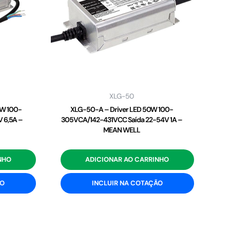
XLG-50
2W 100-
XLG-50-A – Driver LED 50W 100-
 6,5A –
305VCA/142-431VCC Saída 22-54V 1A –
MEAN WELL
NHO
ADICIONAR AO CARRINHO
ÃO
INCLUIR NA COTAÇÃO