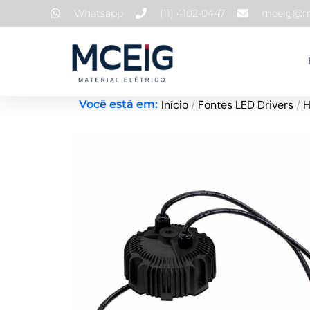
Ir
Whatsapp
(11) 4102-0447
mceig@mc
para
o
conteúdo
Início
/
Fontes LED Drivers
/
Você está em: